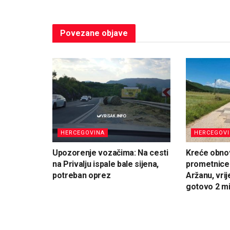
Povezane
objave
HERCEGOVINA
HERCEGOV
Upozorenje vozačima: Na cesti
Kreće obno
na Privalju ispale bale sijena,
prometnice
potreban oprez
Aržanu, vri
gotovo 2 mi