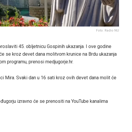
Foto: Radio NU
oslaviti 45. obljetnicu Gospinih ukazanja. I ove godine
t će se kroz devet dana molitvom krunice na Brdu ukazanja
kom programu, prenosi medjugorje.hr.
ici Mira. Svaki dan u 16 sati kroz ovih devet dana molit će
eđugorju izravno će se prenositi na YouTube kanalima