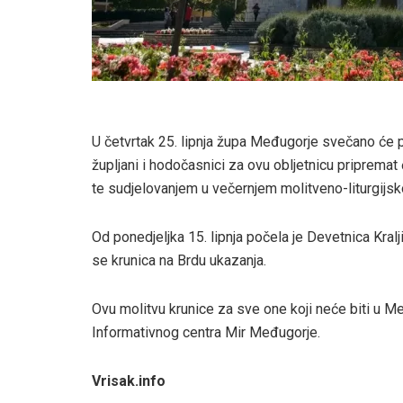
U četvrtak 25. lipnja župa Međugorje svečano će pr
župljani i hodočasnici za ovu obljetnicu priprema
te sudjelovanjem u večernjem molitveno-liturgijs
Od ponedjeljka 15. lipnja počela je Devetnica Kralj
se krunica na Brdu ukazanja.
Ovu molitvu krunice za sve one koji neće biti u M
Informativnog centra Mir Međugorje.
Vrisak.info