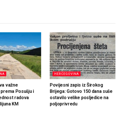
INA
HERCEGOVINA
va važne
Povijesni zapis iz Širokog
 prema Posušju i
Brijega: Gotovo 150 dana suše
jednost radova
ostavilo velike posljedice na
lijuna KM
poljoprivredu