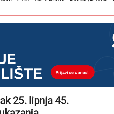
VIJESTI
SPORT
GOSPODARSTVO
KOLUMNE / INTERVJU
k 25. lipnja 45.
 ukazanja