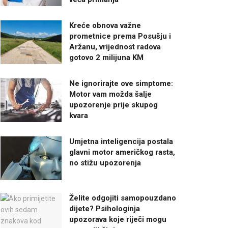
Kreće obnova važne
prometnice prema Posušju i
Aržanu, vrijednost radova
gotovo 2 milijuna KM
Ne ignorirajte ove simptome:
Motor vam možda šalje
upozorenje prije skupog
kvara
Umjetna inteligencija postala
glavni motor američkog rasta,
no stižu upozorenja
Želite odgojiti samopouzdano
dijete? Psihologinja
upozorava koje riječi mogu