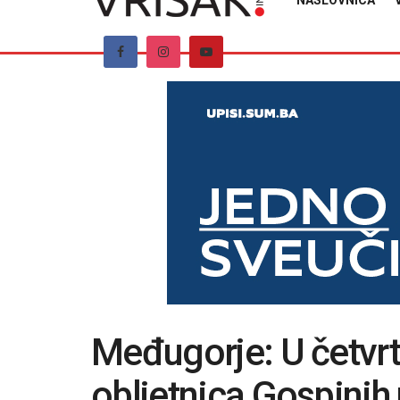
NASLOVNICA
Međugorje: U četvrta
obljetnica Gospinih