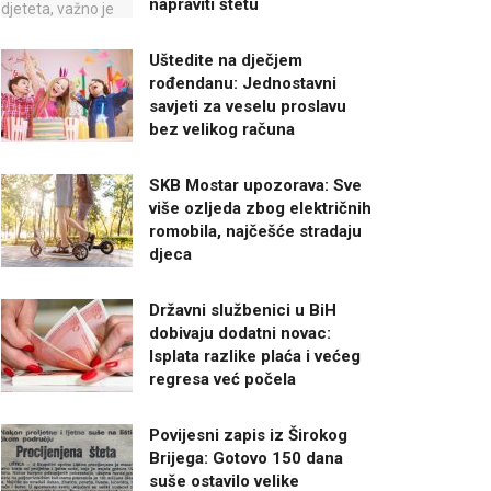
napraviti štetu
Uštedite na dječjem
rođendanu: Jednostavni
savjeti za veselu proslavu
bez velikog računa
SKB Mostar upozorava: Sve
više ozljeda zbog električnih
romobila, najčešće stradaju
djeca
Državni službenici u BiH
dobivaju dodatni novac:
Isplata razlike plaća i većeg
regresa već počela
Povijesni zapis iz Širokog
Brijega: Gotovo 150 dana
suše ostavilo velike