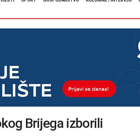
VIJESTI
SPORT
GOSPODARSTVO
KOLUMNE / INTERVJU
kog Brijega izborili