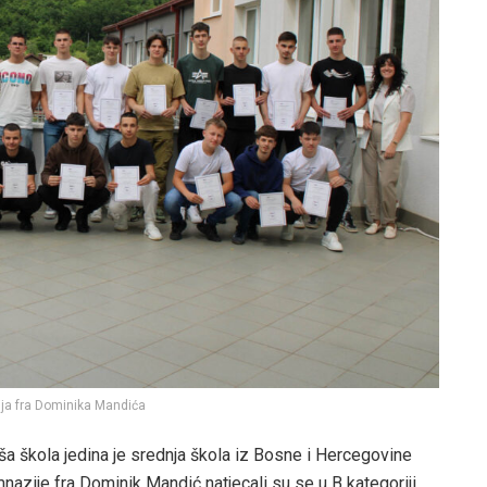
ja fra Dominika Mandića
aša škola jedina je srednja škola iz Bosne i Hercegovine
mnazije fra Dominik Mandić natjecali su se u B kategoriji