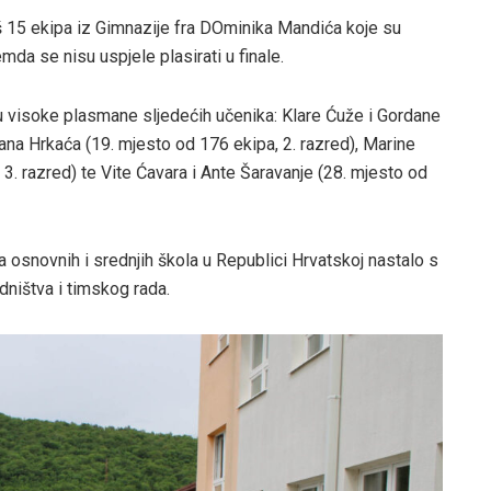
oš 15 ekipa iz Gimnazije fra DOminika Mandića koje su
a se nisu uspjele plasirati u finale.
 visoke plasmane sljedećih učenika: Klare Ćuže i Gordane
Ivana Hrkaća (19. mjesto od 176 ekipa, 2. razred), Marine
 3. razred) te Vite Ćavara i Ante Šaravanje (28. mjesto od
 osnovnih i srednjih škola u Republici Hrvatskoj nastalo s
dništva i timskog rada.