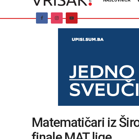
NASLOVNICA
Matematičari iz Širo
finale MAT lige