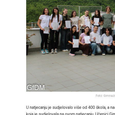
Foto: Gimnazi
U natjecanju je sudjelovalo više od 400 škola, a n
koja je sudjelovala na ovom natjecanju. Učenici Gi