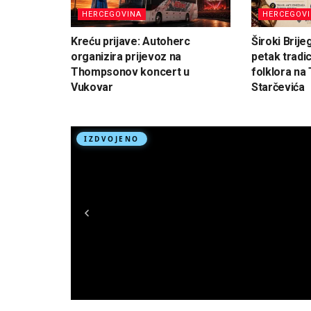
HERCEGOVINA
HERCEGOV
Kreću prijave: Autoherc
Široki Brije
organizira prijevoz na
petak tradi
Thompsonov koncert u
folklora na 
Vukovar
Starčevića