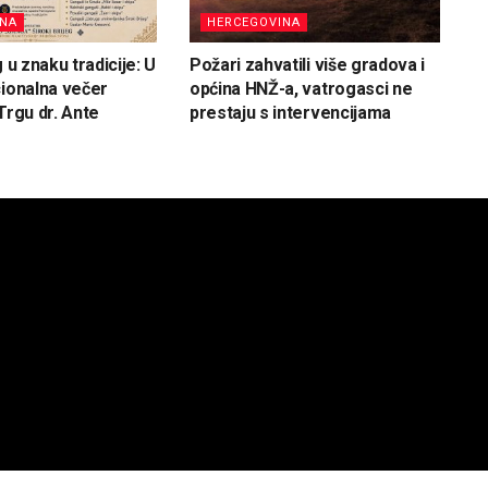
INA
HERCEGOVINA
g u znaku tradicije: U
Požari zahvatili više gradova i
cionalna večer
općina HNŽ-a, vatrogasci ne
Trgu dr. Ante
prestaju s intervencijama