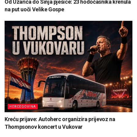
Od Uzarića do Sinja pješice: 23 hodočasnika krenula
na put uoči Velike Gospe
HERCEGOVINA
Kreću prijave: Autoherc organizira prijevoz na
Thompsonov koncert u Vukovar