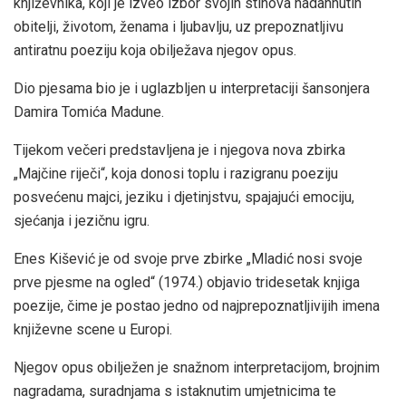
književnika, koji je izveo izbor svojih stihova nadahnutih
obitelji, životom, ženama i ljubavlju, uz prepoznatljivu
antiratnu poeziju koja obilježava njegov opus.
Dio pjesama bio je i uglazbljen u interpretaciji šansonjera
Damira Tomića Madune.
Tijekom večeri predstavljena je i njegova nova zbirka
„Majčine riječi“, koja donosi toplu i razigranu poeziju
posvećenu majci, jeziku i djetinjstvu, spajajući emociju,
sjećanja i jezičnu igru.
Enes Kišević je od svoje prve zbirke „Mladić nosi svoje
prve pjesme na ogled“ (1974.) objavio tridesetak knjiga
poezije, čime je postao jedno od najprepoznatljivijih imena
književne scene u Europi.
Njegov opus obilježen je snažnom interpretacijom, brojnim
nagradama, suradnjama s istaknutim umjetnicima te