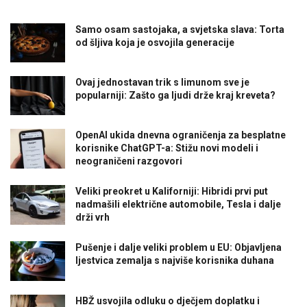
Samo osam sastojaka, a svjetska slava: Torta
od šljiva koja je osvojila generacije
Ovaj jednostavan trik s limunom sve je
popularniji: Zašto ga ljudi drže kraj kreveta?
OpenAI ukida dnevna ograničenja za besplatne
korisnike ChatGPT-a: Stižu novi modeli i
neograničeni razgovori
Veliki preokret u Kaliforniji: Hibridi prvi put
nadmašili električne automobile, Tesla i dalje
drži vrh
Pušenje i dalje veliki problem u EU: Objavljena
ljestvica zemalja s najviše korisnika duhana
HBŽ usvojila odluku o dječjem doplatku i