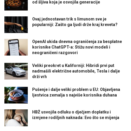
od šljiva koja je osvojila generacije
Ovaj jednostavan trik s limunom sve je
popularniji: Zašto ga ljudi drže kraj kreveta?
OpenAI ukida dnevna ograničenja za besplatne
korisnike ChatGPT-a: Stižu novi modeli i
neograničeni razgovori
Veliki preokret u Kaliforniji: Hibridi prvi put
nadmašili električne automobile, Tesla i dalje
drži vrh
Pušenje i dalje veliki problem u EU: Objavljena
ljestvica zemalja s najviše korisnika duhana
HBŽ usvojila odluku o dječjem doplatku i
izmjene rodiljnih naknada: Evo što se mijenja