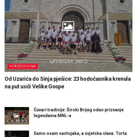
HERCEGOVINA
Od Uzarića do Sinja pješice: 23 hodočasnika krenula
na put uoči Velike Gospe
Čuvari tradicije: Široki Brijeg odao priznanje
legendama MNL-a
Samo osam sastojaka, a svjetska slava: Torta