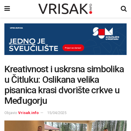
Kreativnost i uskrsna simbolika
u Čitluku: Oslikana velika
pisanica krasi dvorište crkve u
Međugorju
Objavio
Vrisak.info
15/04/2025