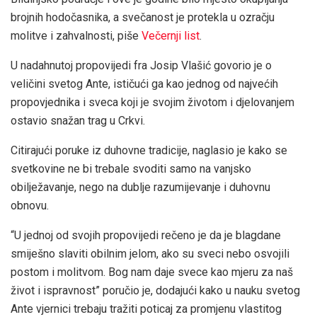
brojnih hodočasnika, a svečanost je protekla u ozračju
molitve i zahvalnosti, piše
Večernji list
.
U nadahnutoj propovijedi fra Josip Vlašić govorio je o
veličini svetog Ante, ističući ga kao jednog od najvećih
propovjednika i sveca koji je svojim životom i djelovanjem
ostavio snažan trag u Crkvi.
Citirajući poruke iz duhovne tradicije, naglasio je kako se
svetkovine ne bi trebale svoditi samo na vanjsko
obilježavanje, nego na dublje razumijevanje i duhovnu
obnovu.
“U jednoj od svojih propovijedi rečeno je da je blagdane
smiješno slaviti obilnim jelom, ako su sveci nebo osvojili
postom i molitvom. Bog nam daje svece kao mjeru za naš
život i ispravnost” poručio je, dodajući kako u nauku svetog
Ante vjernici trebaju tražiti poticaj za promjenu vlastitog