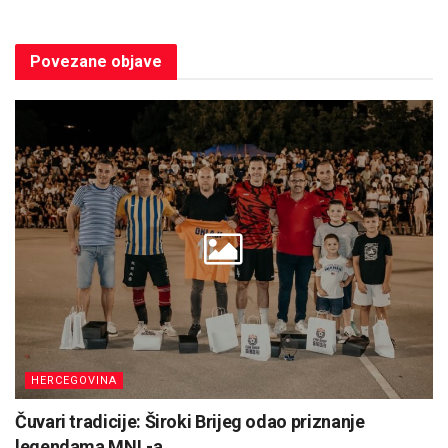
Povezane
objave
HERCEGOVINA
Čuvari tradicije: Široki Brijeg odao priznanje
legendama MNL-a