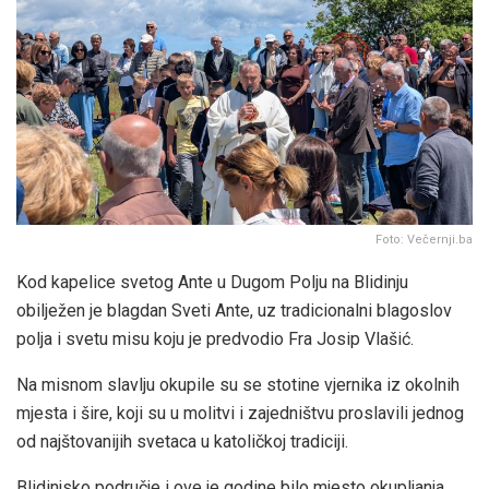
Foto: Večernji.ba
Kod kapelice svetog Ante u Dugom Polju na Blidinju
obilježen je blagdan Sveti Ante, uz tradicionalni blagoslov
polja i svetu misu koju je predvodio Fra Josip Vlašić.
Na misnom slavlju okupile su se stotine vjernika iz okolnih
mjesta i šire, koji su u molitvi i zajedništvu proslavili jednog
od najštovanijih svetaca u katoličkoj tradiciji.
Blidinjsko područje i ove je godine bilo mjesto okupljanja