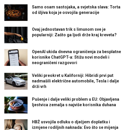
Samo osam sastojaka, a svjetska slava: Torta
od šljiva koja je osvojila generacije
Ovaj jednostavan trik s limunom sve je
popularniji: Zašto ga ljudi drže kraj kreveta?
OpenAI ukida dnevna ograničenja za besplatne
korisnike ChatGPT-a: Stižu novi modeli i
neograničeni razgovori
Veliki preokret u Kaliforniji: Hibridi prvi put
nadmašili električne automobile, Tesla i dalje
drži vrh
Pušenje i dalje veliki problem u EU: Objavljena
ljestvica zemalja s najviše korisnika duhana
HBŽ usvojila odluku o dječjem doplatku i
izmjene rodiljnih naknada: Evo što se mijenja