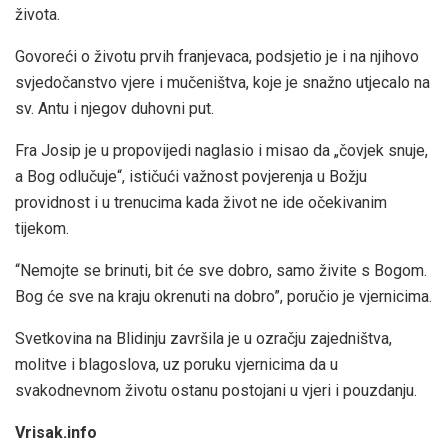
života.
Govoreći o životu prvih franjevaca, podsjetio je i na njihovo
svjedočanstvo vjere i mučeništva, koje je snažno utjecalo na
sv. Antu i njegov duhovni put.
Fra Josip je u propovijedi naglasio i misao da „čovjek snuje,
a Bog odlučuje“, ističući važnost povjerenja u Božju
providnost i u trenucima kada život ne ide očekivanim
tijekom.
“Nemojte se brinuti, bit će sve dobro, samo živite s Bogom.
Bog će sve na kraju okrenuti na dobro”, poručio je vjernicima.
Svetkovina na Blidinju završila je u ozračju zajedništva,
molitve i blagoslova, uz poruku vjernicima da u
svakodnevnom životu ostanu postojani u vjeri i pouzdanju.
Vrisak.info