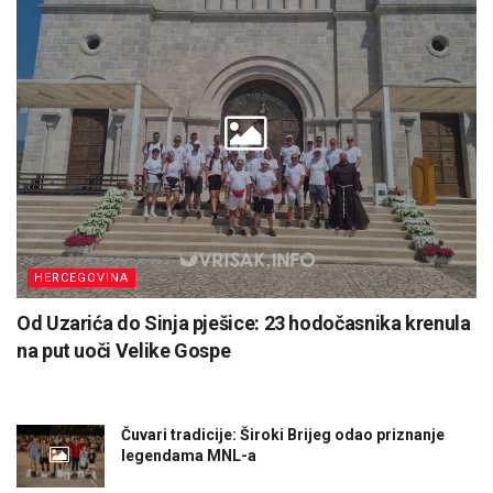
HERCEGOVINA
Od Uzarića do Sinja pješice: 23 hodočasnika krenula
na put uoči Velike Gospe
Čuvari tradicije: Široki Brijeg odao priznanje
legendama MNL-a