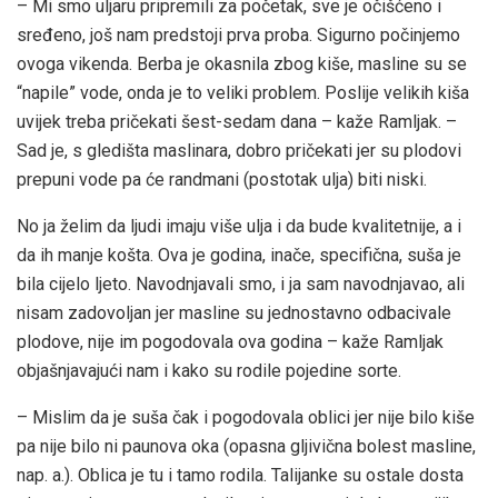
– Mi smo uljaru pripremili za početak, sve je očišćeno i
sređeno, još nam predstoji prva proba. Sigurno počinjemo
ovoga vikenda. Berba je okasnila zbog kiše, masline su se
“napile” vode, onda je to veliki problem. Poslije velikih kiša
uvijek treba pričekati šest-sedam dana – kaže Ramljak. –
Sad je, s gledišta maslinara, dobro pričekati jer su plodovi
prepuni vode pa će randmani (postotak ulja) biti niski.
No ja želim da ljudi imaju više ulja i da bude kvalitetnije, a i
da ih manje košta. Ova je godina, inače, specifična, suša je
bila cijelo ljeto. Navodnjavali smo, i ja sam navodnjavao, ali
nisam zadovoljan jer masline su jednostavno odbacivale
plodove, nije im pogodovala ova godina – kaže Ramljak
objašnjavajući nam i kako su rodile pojedine sorte.
– Mislim da je suša čak i pogodovala oblici jer nije bilo kiše
pa nije bilo ni paunova oka (opasna gljivična bolest masline,
nap. a.). Oblica je tu i tamo rodila. Talijanke su ostale dosta