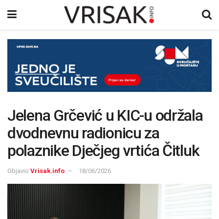
Jelena Grčević u KIC-u održala
dvodnevnu radionicu za
polaznike Dječjeg vrtića Čitluk
Objavio
Vrisak.info
18/06/2026