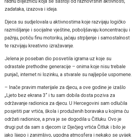
radnu bilježnicu koja se sastoji od raznovrsnih aktivnosti,
zadataka, izazova i ideja.
Djeca su sudjelovala u aktivnostima koje razvijaju logičko
razmišljanje i socijalne vještine, poboljšavaju koncentraciju i
pažnju, potiču finu motoriku, jačaju strpljenje i samostalnost
te razvijaju kreativno izražavanje.
Jelena je poseban dio posvetila igrama uz koje su
odrastale prethodne generacije – onima koje nisu trebale
punjač, internet ni lozinku, a stvarale su najljepše uspomene.
– Inače pravim materijale za djecu, a ove godine je izašlo
„Ljeto bez ekrana 3“ i tu sam dobila dosta poziva za
održavanje radionica za djecu. U Hercegovini sam odlučila
posjetiti par vrtića, škola i produženih boravaka u kojima ću
održati radionice, a prva je se dogodila u Čitluku. Ovo je
drugi put da sam s djecom iz Dječjeg vrtića Čitluk i bilo je
jako lijepo i zanimljivo, ugodna atmosfera i nekako se uvijek