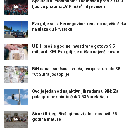
Spektakl u Imostskom: Thompson pred 20.000
ljudi, a prizor iz „VIP lože“ hit je večeri
Evo gdje se iz Hercegovine trenutno najviše čeka
na ulazak u Hrvatsku
U BiH prošle godine investirano gotovo 9,5
milijardi KM: Evo gdje je otišao najveći novac
BiH danas sunčana i vruća, temperature do 38
°C: Sutra još toplije
Ovo je jedan od najaktivnijih radara u BiH: Za
pola godine snimio čak 7.536 prekršaja
Široki Brijeg: Bivši gimnazijalci proslavili 25
godina mature