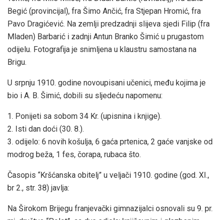
Begić (provincijal), fra Šimo Ančić, fra Stjepan Hromić, fra
Pavo Dragićević. Na zemlji predzadnji slijeva sjedi Filip (fra
Mladen) Barbarić i zadnji Antun Branko Šimić u prugastom
odijelu. Fotografija je snimljena u klaustru samostana na
Brigu.
U srpnju 1910. godine novoupisani učenici, među kojima je
bio i A. B. Šimić, dobili su sljedeću napomenu:
1. Ponijeti sa sobom 34 Kr. (upisnina i knjige).
2. Isti dan doći (30. 8.).
3. odijelo: 6 novih košulja, 6 gaća prtenica, 2 gaće vanjske od
modrog beža, 1 fes, čorapa, rubaca što.
Časopis “Kršćanska obitelj” u veljači 1910. godine (god. XI.,
br 2., str. 38) javlja:
Na Širokom Brijegu franjevački gimnazijalci osnovali su 9. pr.