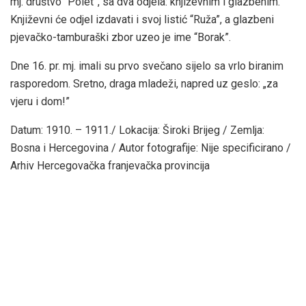
mj. društvo “Polet”, sa dva odjela: književnim i glazbenim.
Književni će odjel izdavati i svoj listić “Ruža”, a glazbeni
pjevačko-tamburaški zbor uzeo je ime “Borak”.
Dne 16. pr. mj. imali su prvo svečano sijelo sa vrlo biranim
rasporedom. Sretno, draga mladeži, napred uz geslo: „za
vjeru i dom!”
Datum: 1910. – 1911./ Lokacija: Široki Brijeg / Zemlja:
Bosna i Hercegovina / Autor fotografije: Nije specificirano /
Arhiv Hercegovačka franjevačka provincija