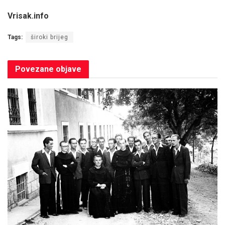
Vrisak.info
Tags:
široki brijeg
Povezane
objave