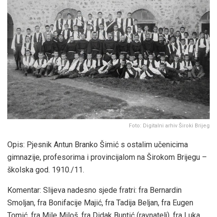
Foto: Digitalni arhiv Široki Brijeg
Opis: Pjesnik Antun Branko Šimić s ostalim učenicima
gimnazije, profesorima i provincijalom na Širokom Brijegu –
školska god. 1910./11.
Komentar: Slijeva nadesno sjede fratri: fra Bernardin
Smoljan, fra Bonifacije Majić, fra Tadija Beljan, fra Eugen
Tomić, fra Mile Miloš, fra Didak Buntić (ravnatelj), fra Luka