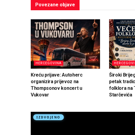
Povezane
objave
HERCEGOVINA
HERCEGOV
Kreću prijave: Autoherc
Široki Brije
organizira prijevoz na
petak tradi
Thompsonov koncert u
folklora na 
Vukovar
Starčevića