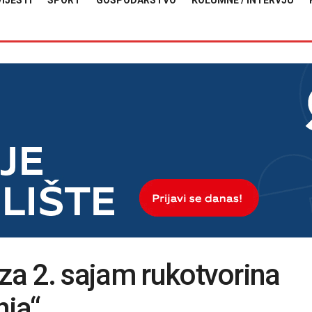
VIJESTI
SPORT
GOSPODARSTVO
KOLUMNE / INTERVJU
 za 2. sajam rukotvorina
nja“