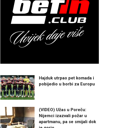
Hajduk utrpao pet komada i
pobijedio u borbi za Europu
(VIDEO) Užas u Poreču:
Nijemci izazvali požar u
apartmanu, pa se smijali dok
je gorio