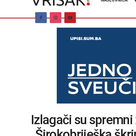
NASLOVNICA
Izlagači su spremni
„Širokobriješka škri