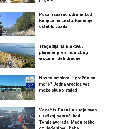
Požar izazvao odrone kod
Konjica na cestu: Kamenje
oštetilo vozila
Tragedija na Biokovu,
planinar preminuo zbog
vrućine i dehidracije
Nosite smokve ili grožđe na
more? Jedna vrećica vas
može skupo stajati
Vozač iz Posušja sudjelovao
u teškoj nesreći kod
Tomislavgrada: Među teško
ozlijeđenima i beba