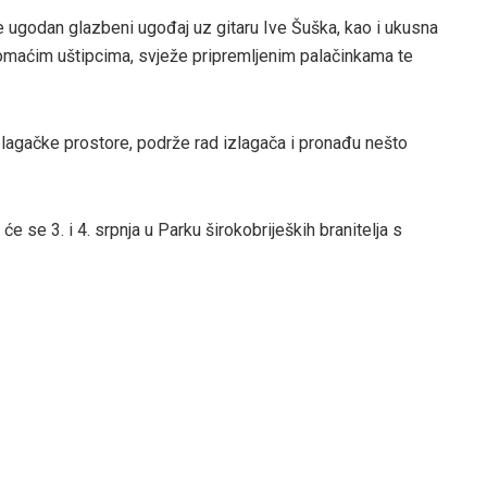
e ugodan glazbeni ugođaj uz gitaru Ive Šuška, kao i ukusna
omaćim uštipcima, svježe pripremljenim palačinkama te
zlagačke prostore, podrže rad izlagača i pronađu nešto
će se 3. i 4. srpnja u Parku širokobrijeških branitelja s