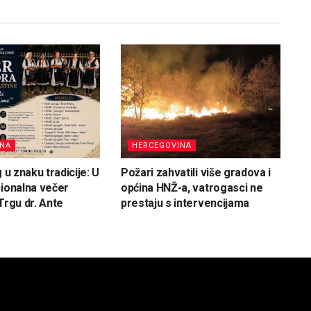
INA
HERCEGOVINA
g u znaku tradicije: U
Požari zahvatili više gradova i
cionalna večer
općina HNŽ-a, vatrogasci ne
Trgu dr. Ante
prestaju s intervencijama