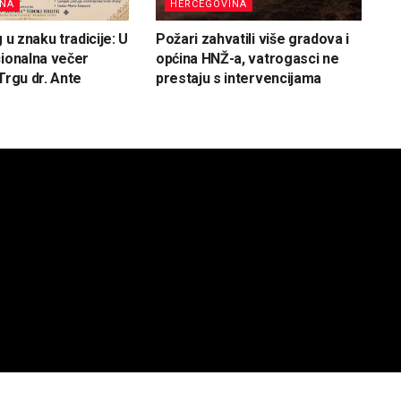
INA
HERCEGOVINA
g u znaku tradicije: U
Požari zahvatili više gradova i
cionalna večer
općina HNŽ-a, vatrogasci ne
Trgu dr. Ante
prestaju s intervencijama