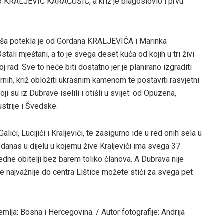
o KRALJEVIĆ KARAČUŠIĆ, a križ je blagoslovio i prvu
oliša potekla je od Gordana KRALJEVIĆA i Marinka
li mještani, a to je svega deset kuća od kojih u tri živi
j rad. Sve to neće biti dostatno jer je planirano izgraditi
nih, križ obložiti ukrasnim kamenom te postaviti rasvjetni
ji su iz Dubrave iselili i otišli u svijet: od Opuzena,
ustrije i Švedske.
lići, Lucijići i Kraljevići, te zasigurno ide u red onih sela u
r. danas u dijelu u kojemu žive Kraljevići ima svega 37
i jedne obitelji bez barem toliko članova. A Dubrava nije
 je najvažnije do centra Lištice možete stići za svega pet
emlja: Bosna i Hercegovina. / Autor fotografije: Andrija