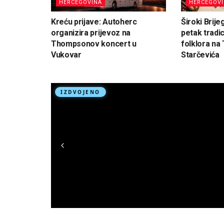
HERCEGOVINA
HERCEGOV
Kreću prijave: Autoherc
Široki Brije
organizira prijevoz na
petak tradi
Thompsonov koncert u
folklora na 
Vukovar
Starčevića