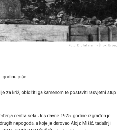
Foto: Digitalni arhiv Široki Brijeg
. godine piše:
je za križ, obložiti ga kamenom te postaviti rasvjetni stup
eđenja centra sela. Još davne 1925. godine izgrađen je
 drugih nepogoda, a koje je darovao Alojz Mišić, tadašnji