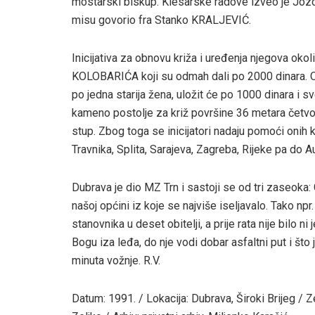
mostarski biskup. Klesarske radove izveo je Joz
misu govorio fra Stanko KRALJEVIĆ.
Inicijativa za obnovu križa i uređenja njegova ok
KOLOBARIĆA koji su odmah dali po 2000 dinara. Osta
po jedna starija žena, uložit će po 1000 dinara i svo
kameno postolje za križ površine 36 metara četvor
stup. Zbog toga se inicijatori nadaju pomoći onih ko
Travnika, Splita, Sarajeva, Zagreba, Rijeke pa do A
Dubrava je dio MZ Trn i sastoji se od tri zaseoka: Ga
našoj općini iz koje se najviše iseljavalo. Tako np
stanovnika u deset obitelji, a prije rata nije bilo n
Bogu iza leđa, do nje vodi dobar asfaltni put i što
minuta vožnje. R.V.
Datum: 1991. / Lokacija: Dubrava, Široki Brijeg / Z