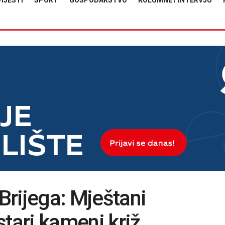
VIJESTI
SPORT
GOSPODARSTVO
KOLUMNE / INTERVJU
 Brijega: Mještani
stari kameni križ