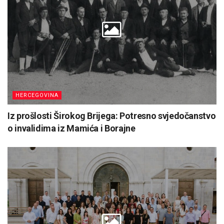
HERCEGOVINA
Iz prošlosti Širokog Brijega: Potresno svjedočanstvo
o invalidima iz Mamića i Borajne