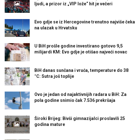
ljudi, a prizor iz „VIP lože“ hit je večeri
Evo gdje se iz Hercegovine trenutno najviše čeka
na ulazak u Hrvatsku
U BiH prošle godine investirano gotovo 9,5
milijardi KM: Evo gdje je otišao najveći novac
BiH danas sunčana i vruća, temperature do 38
°C: Sutra još toplije
Ovo je jedan od najaktivnijih radara u BiH: Za
pola godine snimio čak 7.536 prekršaja
Široki Brijeg: Bivši gimnazijalci proslavili 25
godina mature