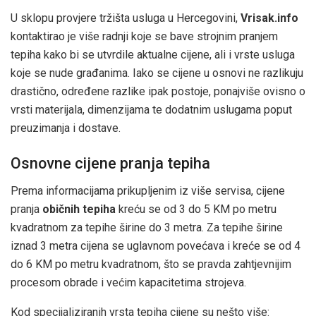
U sklopu provjere tržišta usluga u Hercegovini,
Vrisak.info
kontaktirao je više radnji koje se bave strojnim pranjem
tepiha kako bi se utvrdile aktualne cijene, ali i vrste usluga
koje se nude građanima. Iako se cijene u osnovi ne razlikuju
drastično, određene razlike ipak postoje, ponajviše ovisno o
vrsti materijala, dimenzijama te dodatnim uslugama poput
preuzimanja i dostave.
Osnovne cijene pranja tepiha
Prema informacijama prikupljenim iz više servisa, cijene
pranja
običnih tepiha
kreću se od 3 do 5 KM po metru
kvadratnom za tepihe širine do 3 metra. Za tepihe širine
iznad 3 metra cijena se uglavnom povećava i kreće se od 4
do 6 KM po metru kvadratnom, što se pravda zahtjevnijim
procesom obrade i većim kapacitetima strojeva.
Kod specijaliziranih vrsta tepiha cijene su nešto više: