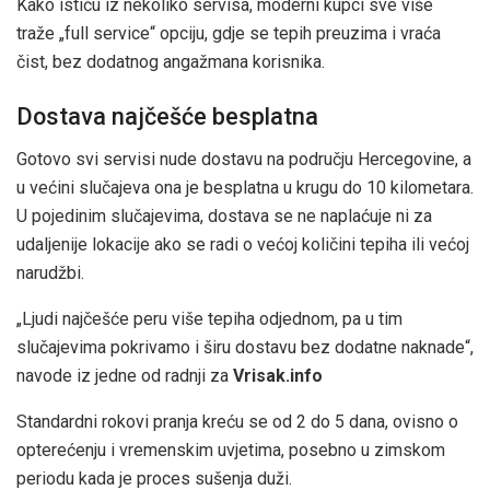
Kako ističu iz nekoliko servisa, moderni kupci sve više
traže „full service“ opciju, gdje se tepih preuzima i vraća
čist, bez dodatnog angažmana korisnika.
Dostava najčešće besplatna
Gotovo svi servisi nude dostavu na području Hercegovine, a
u većini slučajeva ona je besplatna u krugu do 10 kilometara.
U pojedinim slučajevima, dostava se ne naplaćuje ni za
udaljenije lokacije ako se radi o većoj količini tepiha ili većoj
narudžbi.
„Ljudi najčešće peru više tepiha odjednom, pa u tim
slučajevima pokrivamo i širu dostavu bez dodatne naknade“,
navode iz jedne od radnji za
Vrisak.info
Standardni rokovi pranja kreću se od 2 do 5 dana, ovisno o
opterećenju i vremenskim uvjetima, posebno u zimskom
periodu kada je proces sušenja duži.