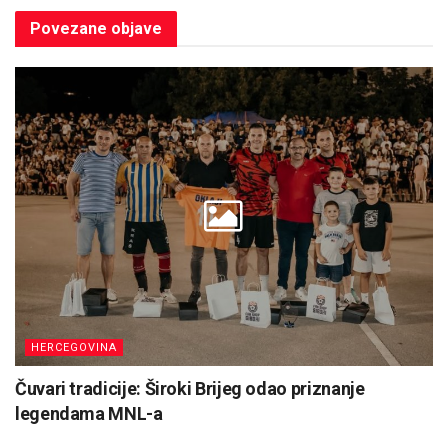
Povezane
objave
HERCEGOVINA
Čuvari tradicije: Široki Brijeg odao priznanje
legendama MNL-a