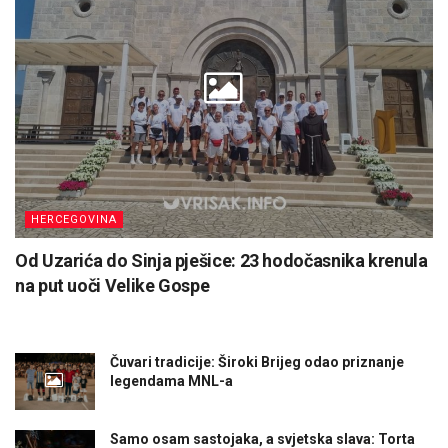
HERCEGOVINA
Od Uzarića do Sinja pješice: 23 hodočasnika krenula
na put uoči Velike Gospe
Čuvari tradicije: Široki Brijeg odao priznanje
legendama MNL-a
Samo osam sastojaka, a svjetska slava: Torta