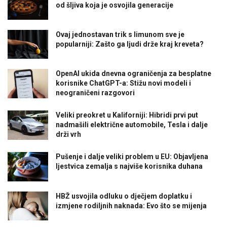
od šljiva koja je osvojila generacije
Ovaj jednostavan trik s limunom sve je
popularniji: Zašto ga ljudi drže kraj kreveta?
OpenAI ukida dnevna ograničenja za besplatne
korisnike ChatGPT-a: Stižu novi modeli i
neograničeni razgovori
Veliki preokret u Kaliforniji: Hibridi prvi put
nadmašili električne automobile, Tesla i dalje
drži vrh
Pušenje i dalje veliki problem u EU: Objavljena
ljestvica zemalja s najviše korisnika duhana
HBŽ usvojila odluku o dječjem doplatku i
izmjene rodiljnih naknada: Evo što se mijenja