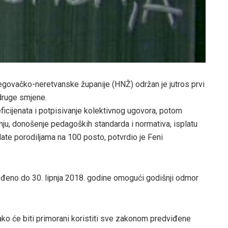
govačko-neretvanske županije (HNŽ) održan je jutros prvi
 druge smjene.
eficijenata i potpisivanje kolektivnog ugovora, potom
u, donošenje pedagoških standarda i normativa, isplatu
ate porodiljama na 100 posto, potvrdio je Feni
ređeno do 30. lipnja 2018. godine omogući godišnji odmor
kako će biti primorani koristiti sve zakonom predviđene