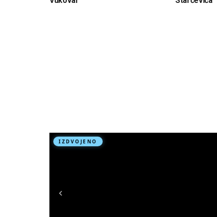
Vukovar
Starčevića