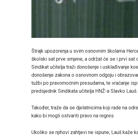
Štrajk upozorenja u svim osnovnim školama Herce
školski sat prve smjene, a održat će se i prvi sat
Sindikat učitelja traži donošenje i usklađivanje ko
donošenje zakona o osnovnom odgoju i obrazovanj
tužbi po pravomoćnim presudama, te vraćanje ispl
predsjednik Sindikata učitelja HNŽ-a Slavko Lauš.
Također, traže da se djelatnicima koji rade na od
kako bi mogli ostvariti pravo na regres.
Ukoliko se njihovi zahtjevi ne ispune, Lauš kaže 