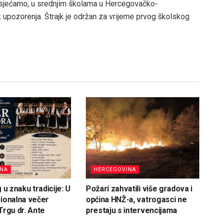
Podsjećamo, u srednjim školama u Hercegovačko-
jk upozorenja. Štrajk je održan za vrijeme prvog školskog
INA
HERCEGOVINA
g u znaku tradicije: U
Požari zahvatili više gradova i
cionalna večer
općina HNŽ-a, vatrogasci ne
Trgu dr. Ante
prestaju s intervencijama