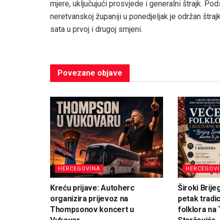
mjere, uključujući prosvjede i generalni štrajk. 
neretvanskoj županiji u ponedjeljak je održan štra
sata u prvoj i drugoj smjeni.
Povezane
objave
HERCEGOVINA
HERCEGOV
Kreću prijave: Autoherc
Široki Brije
organizira prijevoz na
petak tradi
Thompsonov koncert u
folklora na 