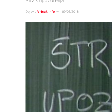
Štrajk upozorenja
Objavio
Vrisak.info
09/05/2018