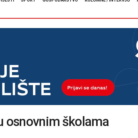
VIJESTI
SPORT
GOSPODARSTVO
KOLUMNE / INTERVJU
 u osnovnim školama