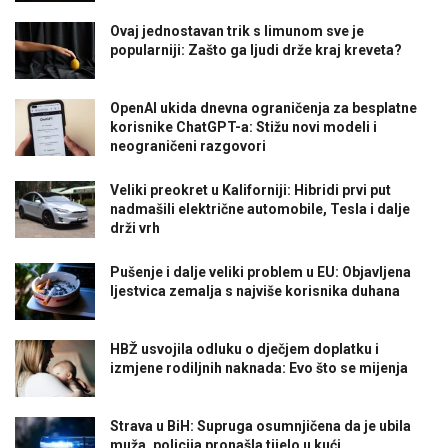
Ovaj jednostavan trik s limunom sve je
popularniji: Zašto ga ljudi drže kraj kreveta?
OpenAI ukida dnevna ograničenja za besplatne
korisnike ChatGPT-a: Stižu novi modeli i
neograničeni razgovori
Veliki preokret u Kaliforniji: Hibridi prvi put
nadmašili električne automobile, Tesla i dalje
drži vrh
Pušenje i dalje veliki problem u EU: Objavljena
ljestvica zemalja s najviše korisnika duhana
HBŽ usvojila odluku o dječjem doplatku i
izmjene rodiljnih naknada: Evo što se mijenja
Strava u BiH: Supruga osumnjičena da je ubila
muža, policija pronašla tijelo u kući