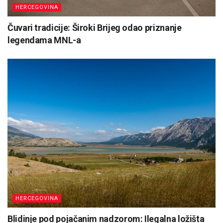
HERCEGOVINA
Čuvari tradicije: Široki Brijeg odao priznanje
legendama MNL-a
HERCEGOVINA
Blidinje pod pojačanim nadzorom: Ilegalna ložišta