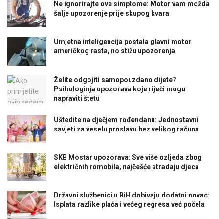
Ne ignorirajte ove simptome: Motor vam možda
šalje upozorenje prije skupog kvara
Umjetna inteligencija postala glavni motor
američkog rasta, no stižu upozorenja
Želite odgojiti samopouzdano dijete?
Psihologinja upozorava koje riječi mogu
napraviti štetu
Uštedite na dječjem rođendanu: Jednostavni
savjeti za veselu proslavu bez velikog računa
SKB Mostar upozorava: Sve više ozljeda zbog
električnih romobila, najčešće stradaju djeca
Državni službenici u BiH dobivaju dodatni novac:
Isplata razlike plaća i većeg regresa već počela