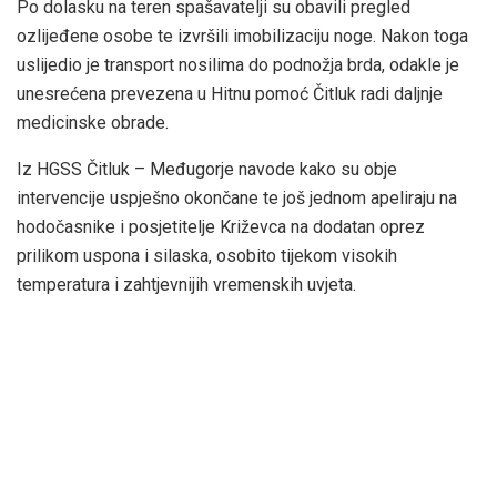
Po dolasku na teren spašavatelji su obavili pregled
ozlijeđene osobe te izvršili imobilizaciju noge. Nakon toga
uslijedio je transport nosilima do podnožja brda, odakle je
unesrećena prevezena u Hitnu pomoć Čitluk radi daljnje
medicinske obrade.
Iz HGSS Čitluk – Međugorje navode kako su obje
intervencije uspješno okončane te još jednom apeliraju na
hodočasnike i posjetitelje Križevca na dodatan oprez
prilikom uspona i silaska, osobito tijekom visokih
temperatura i zahtjevnijih vremenskih uvjeta.