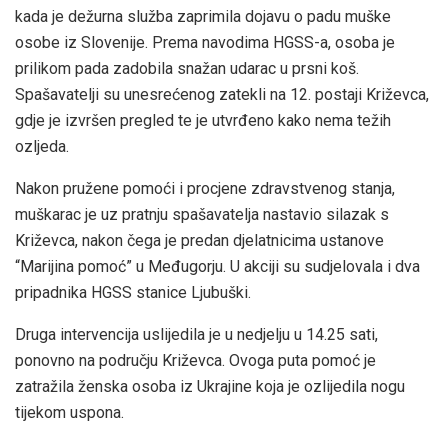
kada je dežurna služba zaprimila dojavu o padu muške
osobe iz Slovenije. Prema navodima HGSS-a, osoba je
prilikom pada zadobila snažan udarac u prsni koš.
Spašavatelji su unesrećenog zatekli na 12. postaji Križevca,
gdje je izvršen pregled te je utvrđeno kako nema težih
ozljeda.
Nakon pružene pomoći i procjene zdravstvenog stanja,
muškarac je uz pratnju spašavatelja nastavio silazak s
Križevca, nakon čega je predan djelatnicima ustanove
“Marijina pomoć” u Međugorju. U akciji su sudjelovala i dva
pripadnika HGSS stanice Ljubuški.
Druga intervencija uslijedila je u nedjelju u 14.25 sati,
ponovno na području Križevca. Ovoga puta pomoć je
zatražila ženska osoba iz Ukrajine koja je ozlijedila nogu
tijekom uspona.