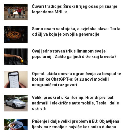
Čuvari tradicije: Široki Brijeg odao priznanje
legendama MNL-a
Samo osam sastojaka, a svjetska slava: Torta
od šljiva koja je osvojila generacije
Ovaj jednostavan trik s limunom sve je
popularniji: Zašto ga ljudi drže kraj kreveta?
OpenAI ukida dnevna ograničenja za besplatne
korisnike ChatGPT-a: Stižu novi modeli i
neograničeni razgovori
Veliki preokret u Kaliforniji: Hibridi prvi put
nadmašili električne automobile, Tesla i dalje
drži vrh
Pušenje i dalje veliki problem u EU: Objavljena
ljestvica zemalja s najviše korisnika duhana