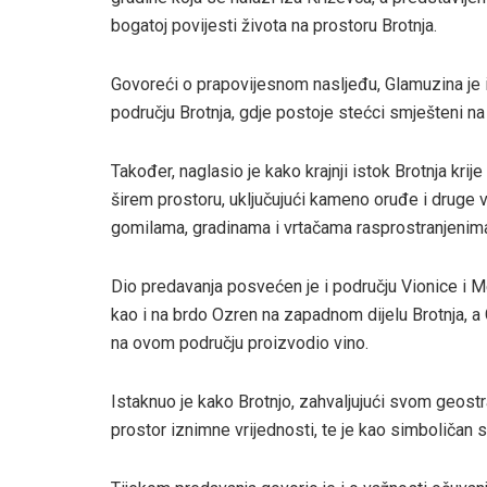
bogatoj povijesti života na prostoru Brotnja.
Govoreći o prapovijesnom nasljeđu, Glamuzina je 
području Brotnja, gdje postoje stećci smješteni na
Također, naglasio je kako krajnji istok Brotnja krije
širem prostoru, uključujući kameno oruđe i druge vri
gomilama, gradinama i vrtačama rasprostranjenima 
Dio predavanja posvećen je i području Vionice i M
kao i na brdo Ozren na zapadnom dijelu Brotnja, a G
na ovom području proizvodio vino.
Istaknuo je kako Brotnjo, zahvaljujući svom geostr
prostor iznimne vrijednosti, te je kao simboličan s