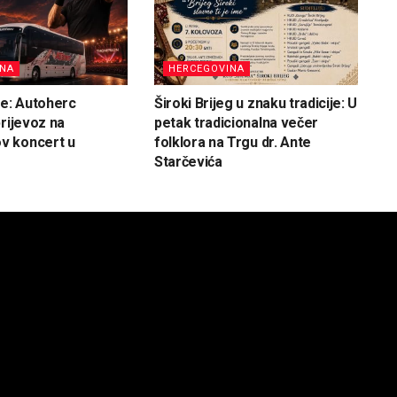
INA
HERCEGOVINA
ve: Autoherc
Široki Brijeg u znaku tradicije: U
prijevoz na
petak tradicionalna večer
 koncert u
folklora na Trgu dr. Ante
Starčevića