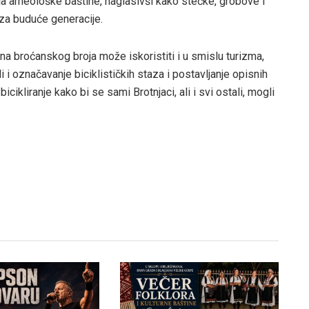
ja arheološke baštine, naglasivši kako stećke, grobove i
 za buduće generacije.
a broćanskog broja može iskoristiti i u smislu turizma,
i i označavanje biciklističkih staza i postavljanje opisnih
bicikliranje kako bi se sami Brotnjaci, ali i svi ostali, mogli