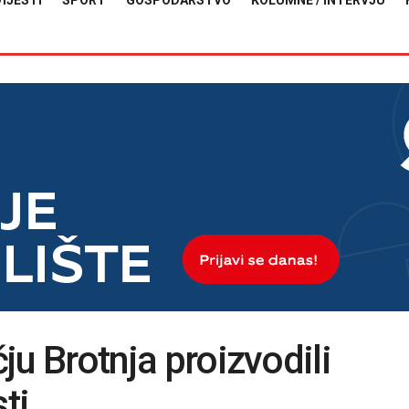
VIJESTI
SPORT
GOSPODARSTVO
KOLUMNE / INTERVJU
čju Brotnja proizvodili
ti