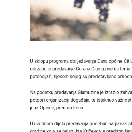
U sklopu programa obilježavanja Dana općine Čitluk
održano je predavanje Gorana Glamuzine na temu “G
potencijal”, tijekom kojeg su predstavljene priro
Na početku predavanja Glamuzina je izrazio zahval
potpori organizaciji događaja, te istaknuo važnost
je iz Općine, prenosi Fena.
U uvodnom dijelu predavanja poseban naglasak stav
gradine koja se nalazi iza Križevca, a predstavljeni