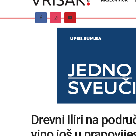
NASLOVNICA
Drevni Iliri na podru
vino još u prapovijes