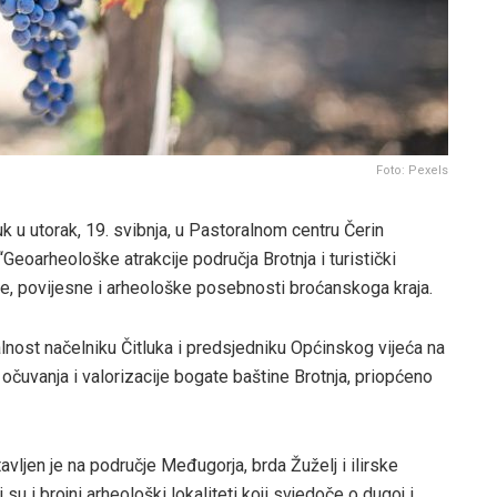
Foto: Pexels
 u utorak, 19. svibnja, u Pastoralnom centru Čerin
eoarheološke atrakcije područja Brotnja i turistički
dne, povijesne i arheološke posebnosti broćanskoga kraja.
nost načelniku Čitluka i predsjedniku Općinskog vijeća na
 očuvanja i valorizacije bogate baštine Brotnja, priopćeno
ljen je na područje Međugorja, brda Žuželj i ilirske
 su i brojni arheološki lokaliteti koji svjedoče o dugoj i