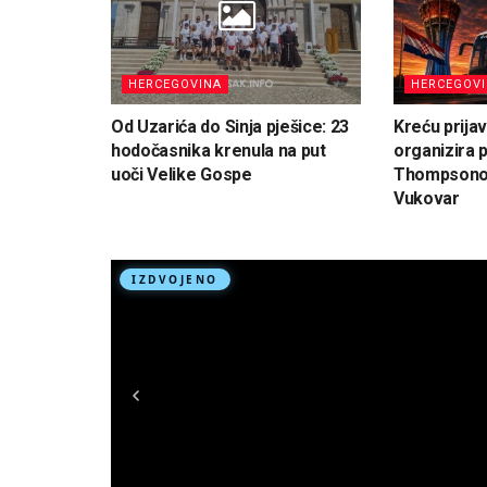
HERCEGOVINA
HERCEGOV
Od Uzarića do Sinja pješice: 23
Kreću prija
hodočasnika krenula na put
organizira 
uoči Velike Gospe
Thompsonov
Vukovar