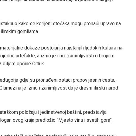
istaknuo kako se korijeni stećaka mogu pronaći upravo na
 ilirskim gomilama.
 materijalne dokaze postojanja najstarijih ljudskih kultura na
jedne artefakte, a iznio je i niz zanimljivosti o brojnim
diljem općine Čitluk.
eđugorja gdje su pronađeni ostaci prapovijesnih cesta,
lamuzina je iznio i zanimljivost da je drevni ilirski narod
ateškom položaju i jedinstvenoj baštini, predstavlja
logan ovog kraja predložio “Mjesto vina i svetih gora”.