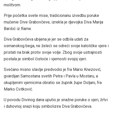
molitvom.
Prije početka svete mise, tradicionanu izvedbu poruke
mučenie Dive Grabovčeve, izrekla je djevojka Diva Marija
Barišić iz Rame.
Diva Grabovčeva ubijena je jer se odbila udati za
osmanskog bega, ne želeći se odreći svoje katoličke vjere i
pristati na brak protiv svoje volje. Zbog svoje ustrajnosti
postala je simbol čistoće i vjernosti svojoj vjeri.
Svečano misno slavlje predvodio je fra Mario Knezović,
gvardijan Samostana svetih Petra i Pavla u Mostaru, a
okupljenim vjernicima obratio se župnik župe Doljani, fra
Marko Cvitković.
U povodu Divinog dana uputio je snažne poruke o vjeri, žrtvi
i duhovnoj snazi koju simbolizira Diva Grabovčeva.