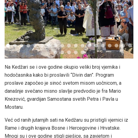
Na Kedžari se i ove godine okupio veliki broj vjernika i
hodočasnika kako bi proslavili “Divin dan”. Program
proslave započeo je sinoć svetom misom uočnicom, a
današnje svečano misno slavlje predvodio je fra Mario
Knezović, gvardijan Samostana svetih Petra i Pavla u
Mostaru.
Već od ranih jutarnjih sati na Kedžaru su pristigli vjernici iz
Rame i drugih krajeva Bosne i Hercegovine i Hrvatske.
Mnogi su i ove godine stigli pješice, sa zavjetom i