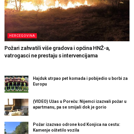
HERCEGOVINA
Požari zahvatili više gradova i općina HNŽ-a,
vatrogasci ne prestaju s intervencijama
Hajduk utrpao pet komada i pobijedio u borbi za
Europu
(VIDEO) Užas u Poreču: Nijemci izazvali požar u
apartmanu, pa se smijali dok je gorio
Požar izazvao odrone kod Konjica na cestu:
Kamenje oštetilo vozila