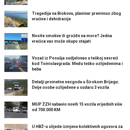
Tragedija na Biokovu, planinar preminuo zbog
vrućine i dehidracije
Nosite smokve ili grožđe na more? Jedna
vrećica vas može skupo stajati
Vozač iz Posušja sudjelovao u teškoj nesreći
kod Tomislavgrada: Među teško ozlijeđenima i
beba
Detalji prometne nezgode u Širokom Brijegu:
Dvije osobe ozlijeđene u sudaru 3 vozila
MUP ŽZH nabavio novih 15 vozila vrijednih više
od 700.000 KM
U HBŽ-u slijede izmjene kolektivnih ugovora za