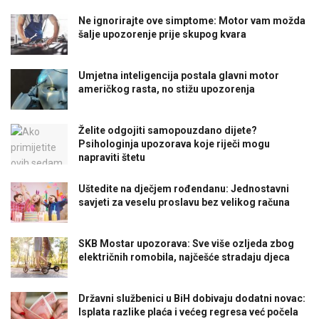
Ne ignorirajte ove simptome: Motor vam možda
šalje upozorenje prije skupog kvara
Umjetna inteligencija postala glavni motor
američkog rasta, no stižu upozorenja
Želite odgojiti samopouzdano dijete?
Psihologinja upozorava koje riječi mogu
napraviti štetu
Uštedite na dječjem rođendanu: Jednostavni
savjeti za veselu proslavu bez velikog računa
SKB Mostar upozorava: Sve više ozljeda zbog
električnih romobila, najčešće stradaju djeca
Državni službenici u BiH dobivaju dodatni novac:
Isplata razlike plaća i većeg regresa već počela