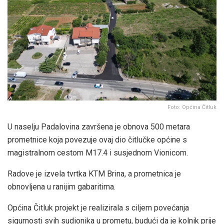
Foto: Općina Čitluk
U naselju Padalovina završena je obnova 500 metara
prometnice koja povezuje ovaj dio čitlučke općine s
magistralnom cestom M17.4 i susjednom Vionicom.
Radove je izvela tvrtka KTM Brina, a prometnica je
obnovljena u ranijim gabaritima.
Općina Čitluk projekt je realizirala s ciljem povećanja
sigurnosti svih sudionika u prometu, budući da je kolnik prije