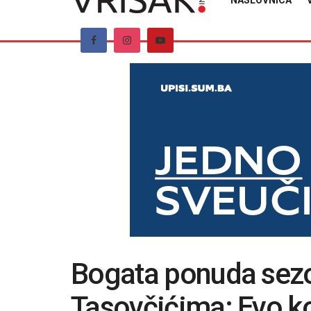
NASLOVNICA
Bogata ponuda sez
Tasovčićima: Evo ko