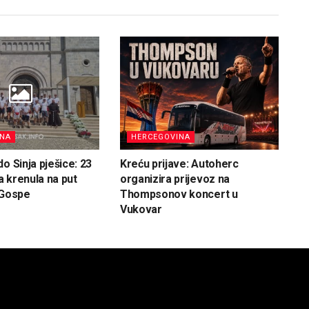
INA
HERCEGOVINA
o Sinja pješice: 23
Kreću prijave: Autoherc
 krenula na put
organizira prijevoz na
 Gospe
Thompsonov koncert u
Vukovar