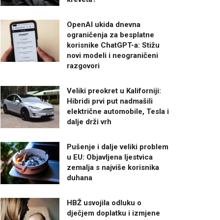
OpenAI ukida dnevna
ograničenja za besplatne
korisnike ChatGPT-a: Stižu
novi modeli i neograničeni
razgovori
Veliki preokret u Kaliforniji:
Hibridi prvi put nadmašili
električne automobile, Tesla i
dalje drži vrh
Pušenje i dalje veliki problem
u EU: Objavljena ljestvica
zemalja s najviše korisnika
duhana
HBŽ usvojila odluku o
dječjem doplatku i izmjene