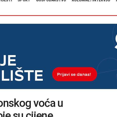
VIJESTI
SPORT
GOSPODARSTVO
KOLUMNE / INTERVJU
onskog voća u
je su cijene