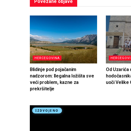
Povezane
objave
HERCEGOVINA
HERCEGOV
Blidinje pod pojačanim
Od Uzarića d
nadzorom: Ilegalna ložišta sve
hodočasnika
veći problem, kazne za
uoči Velike
prekršitelje