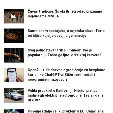
Čuvari tradicije: Široki Brijeg odao priznanje
legendama MNL-a
Samo osam sastojaka, a svjetska slava: Torta
od šljiva koja je osvojila generacije
Ovaj jednostavan trik s limunom sve je
popularniji: Zašto ga ljudi drže kraj kreveta?
OpenAI ukida dnevna ograničenja za besplatne
korisnike ChatGPT-a: Stižu novi modeli i
neograničeni razgovori
Veliki preokret u Kaliforniji: Hibridi prvi put
nadmašili električne automobile, Tesla i dalje
drži vrh
Pušenje i dalje veliki problem u EU: Objavljena