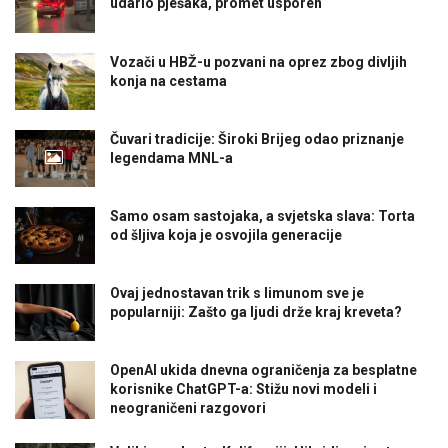
udario pješaka, promet usporen
Vozači u HBŽ-u pozvani na oprez zbog divljih
konja na cestama
Čuvari tradicije: Široki Brijeg odao priznanje
legendama MNL-a
Samo osam sastojaka, a svjetska slava: Torta
od šljiva koja je osvojila generacije
Ovaj jednostavan trik s limunom sve je
popularniji: Zašto ga ljudi drže kraj kreveta?
OpenAI ukida dnevna ograničenja za besplatne
korisnike ChatGPT-a: Stižu novi modeli i
neograničeni razgovori