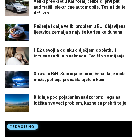
Veliki preokret u Kaliforniji: Hibridi prvi put
nadmašili električne automobile, Tesla i dalje
drži vrh
Pušenje i dalje veliki problem u EU: Objavljena
ljestvica zemalja s najviše korisnika duhana
HBŽ usvojila odluku o dječjem doplatku i
izmjene rodiljnih naknada: Evo što se mijenja
Strava u BiH: Supruga osumnjičena da je ubila
muža, policija pronašla tijelo u kući
Blidinje pod pojačanim nadzorom: Ilegalna
ložišta sve veći problem, kazne za prekršitelje