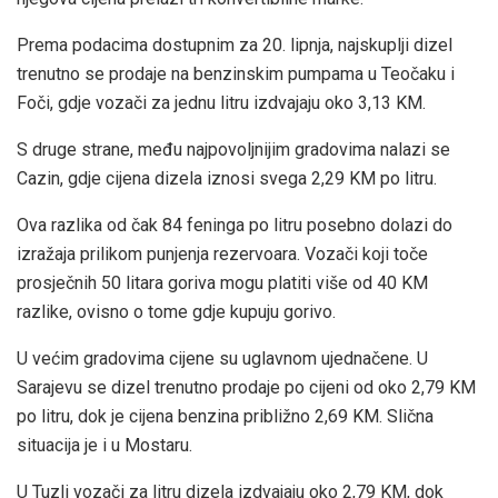
Prema podacima dostupnim za 20. lipnja, najskuplji dizel
trenutno se prodaje na benzinskim pumpama u Teočaku i
Foči, gdje vozači za jednu litru izdvajaju oko 3,13 KM.
S druge strane, među najpovoljnijim gradovima nalazi se
Cazin, gdje cijena dizela iznosi svega 2,29 KM po litru.
Ova razlika od čak 84 feninga po litru posebno dolazi do
izražaja prilikom punjenja rezervoara. Vozači koji toče
prosječnih 50 litara goriva mogu platiti više od 40 KM
razlike, ovisno o tome gdje kupuju gorivo.
U većim gradovima cijene su uglavnom ujednačene. U
Sarajevu se dizel trenutno prodaje po cijeni od oko 2,79 KM
po litru, dok je cijena benzina približno 2,69 KM. Slična
situacija je i u Mostaru.
U Tuzli vozači za litru dizela izdvajaju oko 2,79 KM, dok