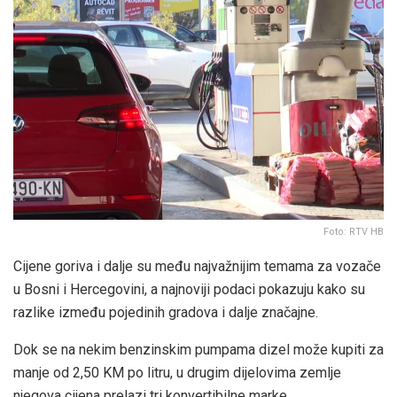
Foto: RTV HB
Cijene goriva i dalje su među najvažnijim temama za vozače
u Bosni i Hercegovini, a najnoviji podaci pokazuju kako su
razlike između pojedinih gradova i dalje značajne.
Dok se na nekim benzinskim pumpama dizel može kupiti za
manje od 2,50 KM po litru, u drugim dijelovima zemlje
njegova cijena prelazi tri konvertibilne marke.