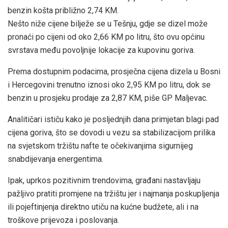
benzin košta približno 2,74 KM.
Nešto niže cijene bilježe se u Tešnju, gdje se dizel može
pronaći po cijeni od oko 2,66 KM po litru, što ovu općinu
svrstava među povoljnije lokacije za kupovinu goriva.
Prema dostupnim podacima, prosječna cijena dizela u Bosni
i Hercegovini trenutno iznosi oko 2,95 KM po litru, dok se
benzin u prosjeku prodaje za 2,87 KM, piše GP Maljevac.
Analitičari ističu kako je posljednjih dana primjetan blagi pad
cijena goriva, što se dovodi u vezu sa stabilizacijom prilika
na svjetskom tržištu nafte te očekivanjima sigurnijeg
snabdijevanja energentima.
Ipak, uprkos pozitivnim trendovima, građani nastavljaju
pažljivo pratiti promjene na tržištu jer i najmanja poskupljenja
ili pojeftinjenja direktno utiču na kućne budžete, ali i na
troškove prijevoza i poslovanja.