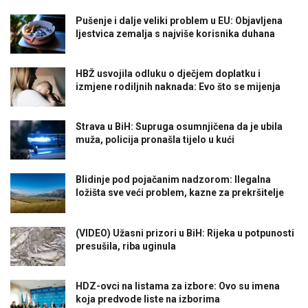
Pušenje i dalje veliki problem u EU: Objavljena
ljestvica zemalja s najviše korisnika duhana
HBŽ usvojila odluku o dječjem doplatku i
izmjene rodiljnih naknada: Evo što se mijenja
Strava u BiH: Supruga osumnjičena da je ubila
muža, policija pronašla tijelo u kući
Blidinje pod pojačanim nadzorom: Ilegalna
ložišta sve veći problem, kazne za prekršitelje
(VIDEO) Užasni prizori u BiH: Rijeka u potpunosti
presušila, riba uginula
HDZ-ovci na listama za izbore: Ovo su imena
koja predvode liste na izborima