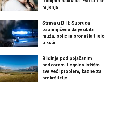
rodiljnih naknada: Evo što se
mijenja
Strava u BiH: Supruga
osumnjičena da je ubila
muža, policija pronašla tijelo
u kući
Blidinje pod pojačanim
nadzorom: Ilegalna ložišta
sve veći problem, kazne za
prekršitelje