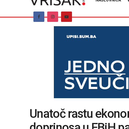
NASLOVNICA
Unatoč rastu ekonom
doprinosa u FBiH p