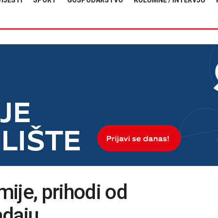
VIJESTI
SPORT
GOSPODARSTVO
KOLUMNE / INTERVJU
ije, prihodi od
adaju