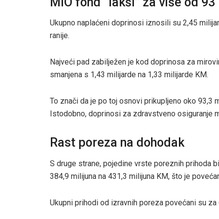
MIO fond “lakši” za više od 93
Ukupno naplaćeni doprinosi iznosili su 2,45 milij
ranije.
Najveći pad zabilježen je kod doprinosa za mirovin
smanjena s 1,43 milijarde na 1,33 milijarde KM.
To znači da je po toj osnovi prikupljeno oko 93,3 
Istodobno, doprinosi za zdravstveno osiguranje m
Rast poreza na dohodak
S druge strane, pojedine vrste poreznih prihoda b
384,9 milijuna na 431,3 milijuna KM, što je poveća
Ukupni prihodi od izravnih poreza povećani su za