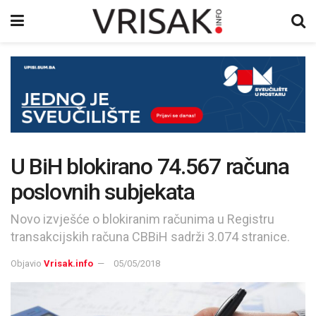
U BiH blokirano 74.567 računa
poslovnih subjekata
Novo izvješće o blokiranim računima u Registru
transakcijskih računa CBBiH sadrži 3.074 stranice.
Objavio
Vrisak.info
05/05/2018