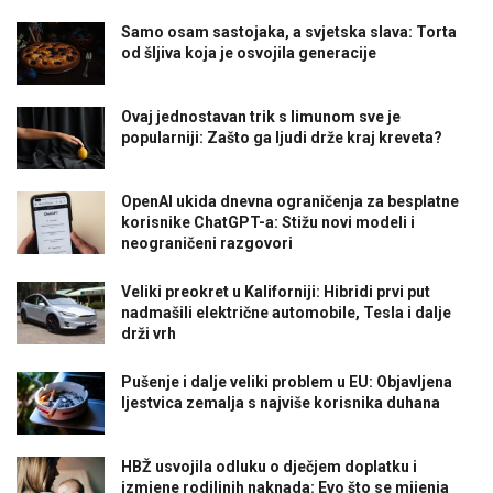
Samo osam sastojaka, a svjetska slava: Torta
od šljiva koja je osvojila generacije
Ovaj jednostavan trik s limunom sve je
popularniji: Zašto ga ljudi drže kraj kreveta?
OpenAI ukida dnevna ograničenja za besplatne
korisnike ChatGPT-a: Stižu novi modeli i
neograničeni razgovori
Veliki preokret u Kaliforniji: Hibridi prvi put
nadmašili električne automobile, Tesla i dalje
drži vrh
Pušenje i dalje veliki problem u EU: Objavljena
ljestvica zemalja s najviše korisnika duhana
HBŽ usvojila odluku o dječjem doplatku i
izmjene rodiljnih naknada: Evo što se mijenja