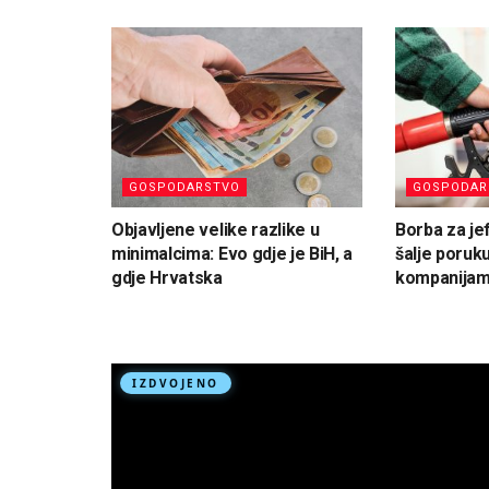
GOSPODARSTVO
GOSPODAR
Objavljene velike razlike u
Borba za je
minimalcima: Evo gdje je BiH, a
šalje poruk
gdje Hrvatska
kompanija