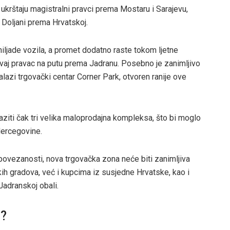
se ukrštaju magistralni pravci prema Mostaru i Sarajevu,
 Doljani prema Hrvatskoj.
ljade vozila, a promet dodatno raste tokom ljetne
 ovaj pravac na putu prema Jadranu. Posebno je zanimljivo
lazi trgovački centar Corner Park, otvoren ranije ove
aziti čak tri velika maloprodajna kompleksa, što bi moglo
Hercegovine.
j povezanosti, nova trgovačka zona neće biti zanimljiva
ih gradova, već i kupcima iz susjedne Hrvatske, kao i
Jadranskoj obali.
H?