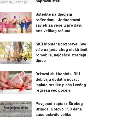
napraviti štetu
Uštedite na dječjem
rođendanu: Jednostavni
savjeti za veselu proslavu
bez velikog računa
SKB Mostar upozorava: Sve
više ozljeda zbog električnih
romobila, najčešće stradaju
djeca
Državni službenici u BiH
dobivaju dodatni novac:
Isplata razlike plaća i većeg
regresa već počela
Povijesni zapis iz Širokog
Brijega: Gotovo 150 dana
suše ostavilo velike