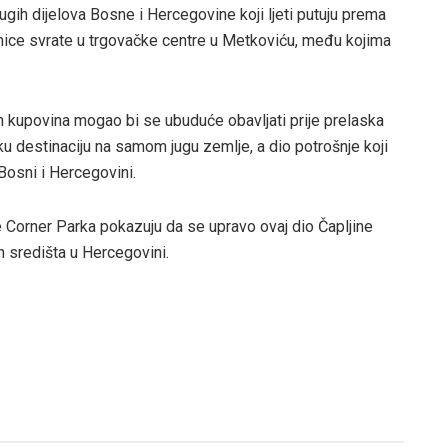
gih dijelova Bosne i Hercegovine koji ljeti putuju prema
nice svrate u trgovačke centre u Metkoviću, među kojima
h kupovina mogao bi se ubuduće obavljati prije prelaska
u destinaciju na samom jugu zemlje, a dio potrošnje koji
Bosni i Hercegovini.
je Corner Parka pokazuju da se upravo ovaj dio Čapljine
h središta u Hercegovini.