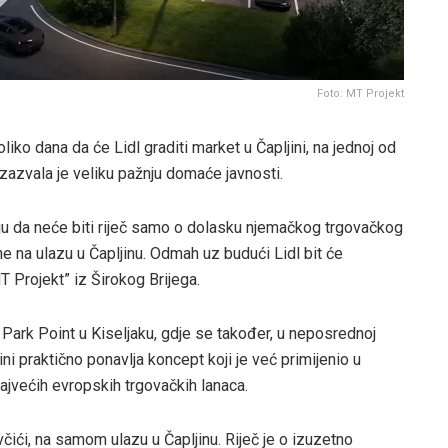
Foto: MT Projekt
liko dana da će Lidl graditi market u Čapljini, na jednoj od
izazvala je veliku pažnju domaće javnosti.
ju da neće biti riječ samo o dolasku njemačkog trgovačkog
e na ulazu u Čapljinu. Odmah uz budući Lidl bit će
T Projekt” iz Širokog Brijega.
l Park Point u Kiseljaku, gdje se također, u neposrednoj
ini praktično ponavlja koncept koji je već primijenio u
najvećih evropskih trgovačkih lanaca.
čići, na samom ulazu u Čapljinu. Riječ je o izuzetno