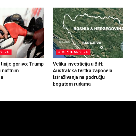
STVO
GOSPODARSTVO
ftinije gorivo: Trump
Velika investicija u BiH:
u naftnim
Australska tvrtka započela
ma
istraživanja na području
bogatom rudama