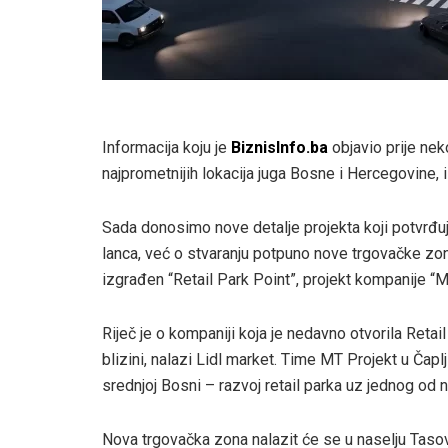
Informacija koju je
BiznisInfo.ba
objavio prije neko
najprometnijih lokacija juga Bosne i Hercegovine, 
Sada donosimo nove detalje projekta koji potvrđu
lanca, već o stvaranju potpuno nove trgovačke zon
izgrađen “Retail Park Point”, projekt kompanije “M
Riječ je o kompaniji koja je nedavno otvorila Retai
blizini, nalazi Lidl market. Time MT Projekt u Čaplj
srednjoj Bosni – razvoj retail parka uz jednog od 
Nova trgovačka zona nalazit će se u naselju Tasov