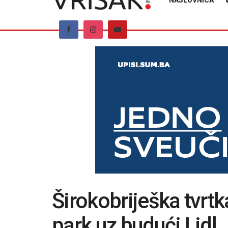
NASLOVNICA
Širokobriješka tvrtka
park uz budući Lidl