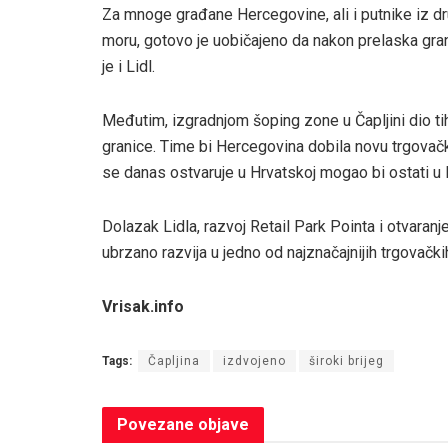
Za mnoge građane Hercegovine, ali i putnike iz dru
moru, gotovo je uobičajeno da nakon prelaska gra
je i Lidl.
Međutim, izgradnjom šoping zone u Čapljini dio ti
granice. Time bi Hercegovina dobila novu trgovačk
se danas ostvaruje u Hrvatskoj mogao bi ostati u 
Dolazak Lidla, razvoj Retail Park Pointa i otvaran
ubrzano razvija u jedno od najznačajnijih trgovački
Vrisak.info
Tags:
Čapljina
izdvojeno
široki brijeg
Povezane
objave