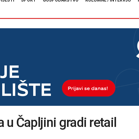
VIJESTI
SPORT
GOSPODARSTVO
KOLUMNE / INTERVJU
 u Čapljini gradi retail