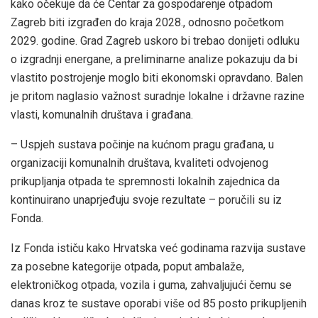
kako očekuje da će Centar za gospodarenje otpadom
Zagreb biti izgrađen do kraja 2028., odnosno početkom
2029. godine. Grad Zagreb uskoro bi trebao donijeti odluku
o izgradnji energane, a preliminarne analize pokazuju da bi
vlastito postrojenje moglo biti ekonomski opravdano. Balen
je pritom naglasio važnost suradnje lokalne i državne razine
vlasti, komunalnih društava i građana.
– Uspjeh sustava počinje na kućnom pragu građana, u
organizaciji komunalnih društava, kvaliteti odvojenog
prikupljanja otpada te spremnosti lokalnih zajednica da
kontinuirano unaprjeđuju svoje rezultate – poručili su iz
Fonda.
Iz Fonda ističu kako Hrvatska već godinama razvija sustave
za posebne kategorije otpada, poput ambalaže,
elektroničkog otpada, vozila i guma, zahvaljujući čemu se
danas kroz te sustave oporabi više od 85 posto prikupljenih