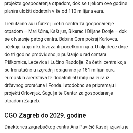
projekte gospodarenja otpadom, dok se tijekom ove godine
planira uložiti dodatnih više od 110 milijuna eura.
Trenutačno su u funkciji četiri centra za gospodarenje
otpadom – Marišćina, Kaštijun, Bikarac i Biljane Donje – dok
se otvaranje petog centra, Babine Gore pokraj Karlovca,
očekuje krajem kolovoza ili početkom rujna. U sljedeće dvije
do tri godine predviđeno je puštanje u rad centara
Piškornica, Lećevica i Lučino Razdolje. Za četiri centra koja
su trenutačno u izgradnji osigurano je 181 milijun eura
europskih sredstava te dodatnih 60 milijuna eura iz
državnog proračuna i Fonda. Istodobno se pripremaju i
projekti Orlovnjak, Šagulje te Centar za gospodarenje
otpadom Zagreb.
CGO Zagreb do 2029. godine
Direktorica zagrebačkog centra Ana Pavičić Kaselj izjavila je