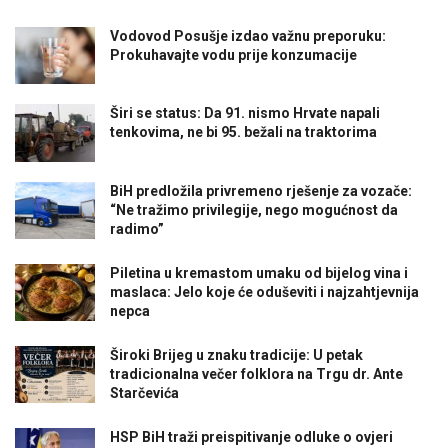
Vodovod Posušje izdao važnu preporuku:
Prokuhavajte vodu prije konzumacije
Širi se status: Da 91. nismo Hrvate napali
tenkovima, ne bi 95. bežali na traktorima
BiH predložila privremeno rješenje za vozače:
“Ne tražimo privilegije, nego mogućnost da
radimo”
Piletina u kremastom umaku od bijelog vina i
maslaca: Jelo koje će oduševiti i najzahtjevnija
nepca
Široki Brijeg u znaku tradicije: U petak
tradicionalna večer folklora na Trgu dr. Ante
Starčevića
HSP BiH traži preispitivanje odluke o ovjeri