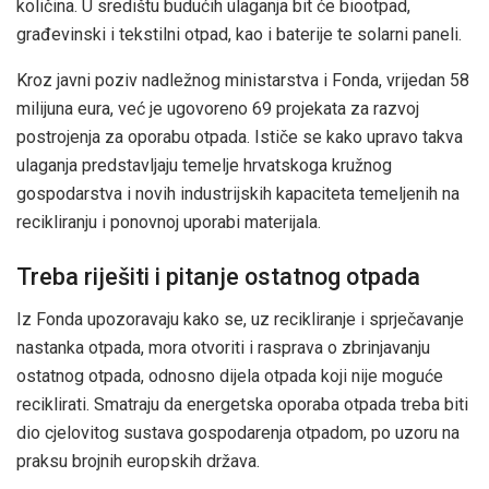
količina. U središtu budućih ulaganja bit će biootpad,
građevinski i tekstilni otpad, kao i baterije te solarni paneli.
Kroz javni poziv nadležnog ministarstva i Fonda, vrijedan 58
milijuna eura, već je ugovoreno 69 projekata za razvoj
postrojenja za oporabu otpada. Ističe se kako upravo takva
ulaganja predstavljaju temelje hrvatskoga kružnog
gospodarstva i novih industrijskih kapaciteta temeljenih na
recikliranju i ponovnoj uporabi materijala.
Treba riješiti i pitanje ostatnog otpada
Iz Fonda upozoravaju kako se, uz recikliranje i sprječavanje
nastanka otpada, mora otvoriti i rasprava o zbrinjavanju
ostatnog otpada, odnosno dijela otpada koji nije moguće
reciklirati. Smatraju da energetska oporaba otpada treba biti
dio cjelovitog sustava gospodarenja otpadom, po uzoru na
praksu brojnih europskih država.