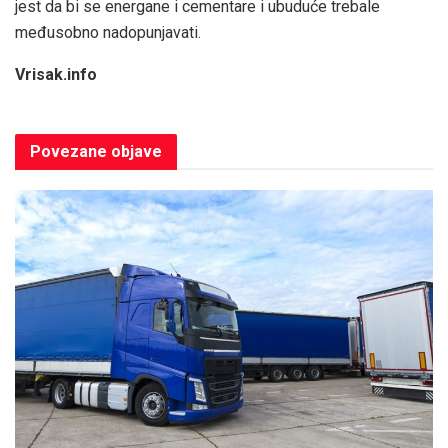
jest da bi se energane i cementare i ubuduće trebale
međusobno nadopunjavati.
Vrisak.info
Povezane
objave