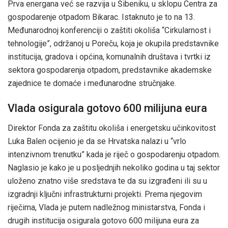
Prva energana već se razvija u Šibeniku, u sklopu Centra za
gospodarenje otpadom Bikarac. Istaknuto je to na 13.
Međunarodnoj konferenciji o zaštiti okoliša “Cirkularnost i
tehnologije”, održanoj u Poreču, koja je okupila predstavnike
institucija, gradova i općina, komunalnih društava i tvrtki iz
sektora gospodarenja otpadom, predstavnike akademske
zajednice te domaće i međunarodne stručnjake.
Vlada osigurala gotovo 600 milijuna eura
Direktor Fonda za zaštitu okoliša i energetsku učinkovitost
Luka Balen ocijenio je da se Hrvatska nalazi u “vrlo
intenzivnom trenutku” kada je riječ o gospodarenju otpadom.
Naglasio je kako je u posljednjih nekoliko godina u taj sektor
uloženo znatno više sredstava te da su izgrađeni ili su u
izgradnji ključni infrastrukturni projekti. Prema njegovim
riječima, Vlada je putem nadležnog ministarstva, Fonda i
drugih institucija osigurala gotovo 600 milijuna eura za