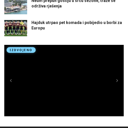
Neum prepun gostiju u srcu sezone, traže se
održiva rješenja
Hajduk utrpao pet komada i pobijedio u borbi za
Europu