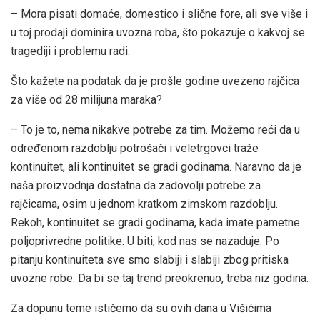
– Mora pisati domaće, domestico i slične fore, ali sve više i
u toj prodaji dominira uvozna roba, što pokazuje o kakvoj se
tragediji i problemu radi.
Što kažete na podatak da je prošle godine uvezeno rajčica
za više od 28 milijuna maraka?
– To je to, nema nikakve potrebe za tim. Možemo reći da u
određenom razdoblju potrošači i veletrgovci traže
kontinuitet, ali kontinuitet se gradi godinama. Naravno da je
naša proizvodnja dostatna da zadovolji potrebe za
rajčicama, osim u jednom kratkom zimskom razdoblju.
Rekoh, kontinuitet se gradi godinama, kada imate pametne
poljoprivredne politike. U biti, kod nas se nazaduje. Po
pitanju kontinuiteta sve smo slabiji i slabiji zbog pritiska
uvozne robe. Da bi se taj trend preokrenuo, treba niz godina.
Za dopunu teme ističemo da su ovih dana u Višićima