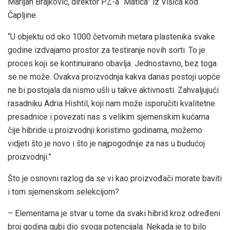
Marijan Brajković, direktor PZ-a “Matica” iz Višića kod
Čapljine.
“U objektu od oko 1000 četvornih metara plastenika svake
godine izdvajamo prostor za testiranje novih sorti. To je
proces koji se kontinuirano obavlja. Jednostavno, bez toga
se ne može. Ovakva proizvodnja kakva danas postoji uopće
ne bi postojala da nismo ušli u takve aktivnosti. Zahvaljujući
rasadniku Adria Hishtil, koji nam može isporučiti kvalitetne
presadnice i povezati nas s velikim sjemenskim kućama
čije hibride u proizvodnji koristimo godinama, možemo
vidjeti što je novo i što je najpogodnije za nas u budućoj
proizvodnji.”
Što je osnovni razlog da se vi kao proizvođači morate baviti
i tom sjemenskom selekcijom?
– Elementarna je stvar u tome da svaki hibrid kroz određeni
broj godina gubi dio svoga potencijala. Nekada je to bilo