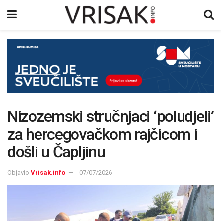
Nizozemski stručnjaci ‘poludjeli’
za hercegovačkom rajčicom i
došli u Čapljinu
Objavio
Vrisak.info
07/07/2026