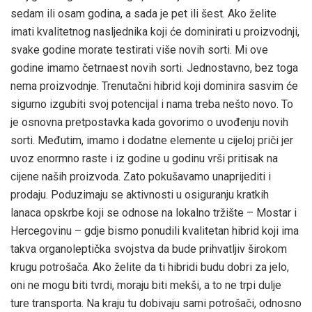
sedam ili osam godina, a sada je pet ili šest. Ako želite
imati kvalitetnog nasljednika koji će dominirati u proizvodnji,
svake godine morate testirati više novih sorti. Mi ove
godine imamo četrnaest novih sorti. Jednostavno, bez toga
nema proizvodnje. Trenutačni hibrid koji dominira sasvim će
sigurno izgubiti svoj potencijal i nama treba nešto novo. To
je osnovna pretpostavka kada govorimo o uvođenju novih
sorti. Međutim, imamo i dodatne elemente u cijeloj priči jer
uvoz enormno raste i iz godine u godinu vrši pritisak na
cijene naših proizvoda. Zato pokušavamo unaprijediti i
prodaju. Poduzimaju se aktivnosti u osiguranju kratkih
lanaca opskrbe koji se odnose na lokalno tržište – Mostar i
Hercegovinu – gdje bismo ponudili kvalitetan hibrid koji ima
takva organoleptička svojstva da bude prihvatljiv širokom
krugu potrošača. Ako želite da ti hibridi budu dobri za jelo,
oni ne mogu biti tvrdi, moraju biti mekši, a to ne trpi dulje
ture transporta. Na kraju tu dobivaju sami potrošači, odnosno