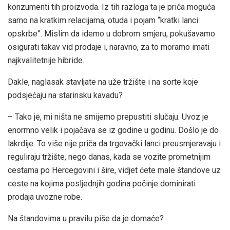
konzumenti tih proizvoda. Iz tih razloga ta je priča moguća
samo na kratkim relacijama, otuda i pojam “kratki lanci
opskrbe”. Mislim da idemo u dobrom smjeru, pokušavamo
osigurati takav vid prodaje i, naravno, za to moramo imati
najkvalitetnije hibride.
Dakle, naglasak stavljate na uže tržište i na sorte koje
podsjećaju na starinsku kavadu?
– Tako je, mi ništa ne smijemo prepustiti slučaju. Uvoz je
enormno velik i pojačava se iz godine u godinu. Došlo je do
lakrdije. To više nije priča da trgovački lanci preusmjeravaju i
reguliraju tržište, nego danas, kada se vozite prometnijim
cestama po Hercegovini i šire, vidjet ćete male štandove uz
ceste na kojima posljednjih godina počinje dominirati
prodaja uvozne robe.
Na štandovima u pravilu piše da je domaće?