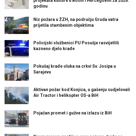
projekata kulture u Bosni i Hercegovini za 2026.
godinu
Niz požara u ŽZH, na području Gruda vatra
prijetila stambenim objektima
Policijski službenici PU Posušje rasvijetlili
kazneno djelo krađe
Pokušaj krađe oluka na crkvi Sv. Josipa u
Sarajevu
Aktivan požar kod Konjica, u gašenju sudjelovali
Air Tractor i helikopter OS-a BiH
Pojačan promet i gužve na izlazu iz BiH