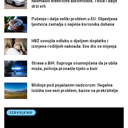
nadmašili električne automobile, Tesla i dalje
drži vrh
Pušenje i dalje veliki problem u EU: Objavljena
ljestvica zemalja s najviše korisnika duhana
HBŽ usvojila odluku o dječjem doplatku i
izmjene rodiljnih naknada: Evo što se mijenja
Strava u BiH: Supruga osumnjičena da je ubila
muža, policija pronašla tijelo u kući
Blidinje pod pojačanim nadzorom: Ilegalna
ložišta sve veći problem, kazne za prekršitelje