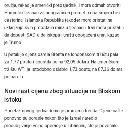
oružje, rekao je američki predsjednik, i mora odmah otvoriti
Hormuški tjesnac za neograničen promet u oba smjera bez
cestarina. Islamska Republika također mora pristati na
uklanjanje svih preostalih mina u tjesnacu. Iran mora pristati i
da dopusti SAD-u da iskopa i uništi obogaćeni uran, kazao
je Trump.
U petak je cijena barela Brenta na londonskom tržištu pala
za 1,77 posto i spustila se na 92,05 dolara. Na američkom
tržištu WTI je istodobno oslabio 1,73 posto, na 87,36 dolara
po barelu.
Novi rast cijena zbog situacije na Bliskom
istoku
Početak novog tjedna donio je promjenu trenda. Cijene nafte
ponovno su porasle nakon što je Izrael naredio
produbljivanje vojne operacije u Libanonu, što je povećalo