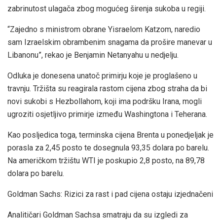
zabrinutost ulagača zbog mogućeg širenja sukoba u regiji.
“Zajedno s ministrom obrane Yisraelom Katzom, naredio
sam Izraelskim obrambenim snagama da prošire manevar u
Libanonu”, rekao je Benjamin Netanyahu u nedjelju.
Odluka je donesena unatoč primirju koje je proglašeno u
travnju. Tržišta su reagirala rastom cijena zbog straha da bi
novi sukobi s Hezbollahom, koji ima podršku Irana, mogli
ugroziti osjetljivo primirje između Washingtona i Teherana.
Kao posljedica toga, terminska cijena Brenta u ponedjeljak je
porasla za 2,45 posto te dosegnula 93,35 dolara po barelu.
Na američkom tržištu WTI je poskupio 2,8 posto, na 89,78
dolara po barelu.
Goldman Sachs: Rizici za rast i pad cijena ostaju izjednačeni
Analitičari Goldman Sachsa smatraju da su izgledi za