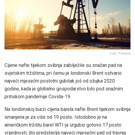
Foto: Freepik
Cijene nafte tijekom svibnja zabilježile su snažan pad na
svjetskim tržištima, pri čemu je londonski Brent ostvario
najveći mjesečni postotni gubitak još od ožujka 2020.
godine, kada je globalno gospodarstvo bilo pod snažnim
pritiskom pandemije Covida-19.
Na londonskoj burzi cijena barela nafte Brent tijekom svibnja
smanjena je za više od 19 posto. Istodobno je na
američkom tržištu barel WTI-ja izgubio gotovo 17 posto
vrijednosti, što predstavlja najveći mjesečni pad od travnja