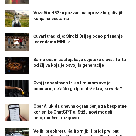
Vozači u HBŽ-u pozvani na oprez zbog divljih
konja na cestama
Čuvari tradicije: Široki Brijeg odao priznanje
legendama MNL-a
Samo osam sastojaka, a svjetska slava: Torta
od šljiva koja je osvojila generacije
Ovaj jednostavan trik s limunom sve je
popularniji: Zašto ga ljudi drže kraj kreveta?
OpenAI ukida dnevna ograničenja za besplatne
korisnike ChatGPT-a: Stižu novi modeli i
neograničeni razgovori
Veliki preokret u Kaliforniji: Hibridi prvi put