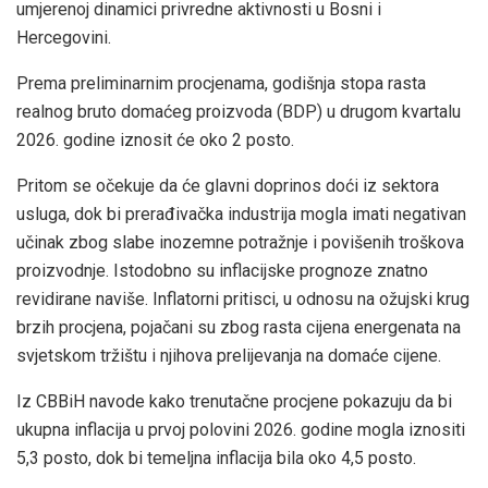
umjerenoj dinamici privredne aktivnosti u Bosni i
Hercegovini.
Prema preliminarnim procjenama, godišnja stopa rasta
realnog bruto domaćeg proizvoda (BDP) u drugom kvartalu
2026. godine iznosit će oko 2 posto.
Pritom se očekuje da će glavni doprinos doći iz sektora
usluga, dok bi prerađivačka industrija mogla imati negativan
učinak zbog slabe inozemne potražnje i povišenih troškova
proizvodnje. Istodobno su inflacijske prognoze znatno
revidirane naviše. Inflatorni pritisci, u odnosu na ožujski krug
brzih procjena, pojačani su zbog rasta cijena energenata na
svjetskom tržištu i njihova prelijevanja na domaće cijene.
Iz CBBiH navode kako trenutačne procjene pokazuju da bi
ukupna inflacija u prvoj polovini 2026. godine mogla iznositi
5,3 posto, dok bi temeljna inflacija bila oko 4,5 posto.