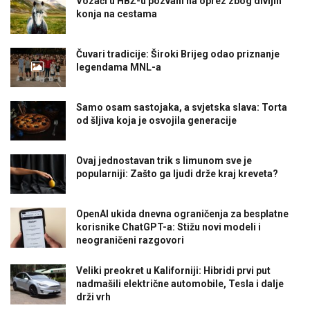
Vozači u HBŽ-u pozvani na oprez zbog divljih
konja na cestama
Čuvari tradicije: Široki Brijeg odao priznanje
legendama MNL-a
Samo osam sastojaka, a svjetska slava: Torta
od šljiva koja je osvojila generacije
Ovaj jednostavan trik s limunom sve je
popularniji: Zašto ga ljudi drže kraj kreveta?
OpenAI ukida dnevna ograničenja za besplatne
korisnike ChatGPT-a: Stižu novi modeli i
neograničeni razgovori
Veliki preokret u Kaliforniji: Hibridi prvi put
nadmašili električne automobile, Tesla i dalje
drži vrh