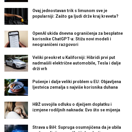
Ovaj jednostavan trik s limunom sve je
popularniji: Zašto ga ljudi drže kraj kreveta?
OpenAI ukida dnevna ograničenja za besplatne
korisnike ChatGPT-a: Stižu novi modeli i
neograničeni razgovori
Veliki preokret u Kaliforniji: Hibridi prvi put
nadmašili električne automobile, Tesla i dalje
drži vrh
Pušenje i dalje veliki problem u EU: Objavljena
ljestvica zemalja s najviše korisnika duhana
HBŽ usvojila odluku o dječjem doplatku i
izmjene rodiljnih naknada: Evo što se mijenja
Strava u BiH: Supruga osumnjičena da je ubila