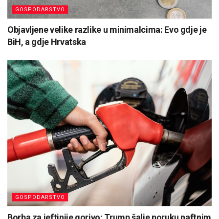
GOSPODARSTVO
Objavljene velike razlike u minimalcima: Evo gdje je
BiH, a gdje Hrvatska
GOSPODARSTVO
Borba za jeftinije gorivo: Trump šalje poruku naftnim