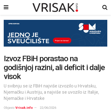
Izvoz FBiH porastao na
godišnjoj razini, ali deficit i dalje
visok
U svibnju se iz FBiH najviše izvozilo u Hrvatsku,
Njemačku i Austriju, a najviše se uvozilo iz Italije,
Njemačke i Hrvatske
Objavio
Vrisak.info
22/06/2026