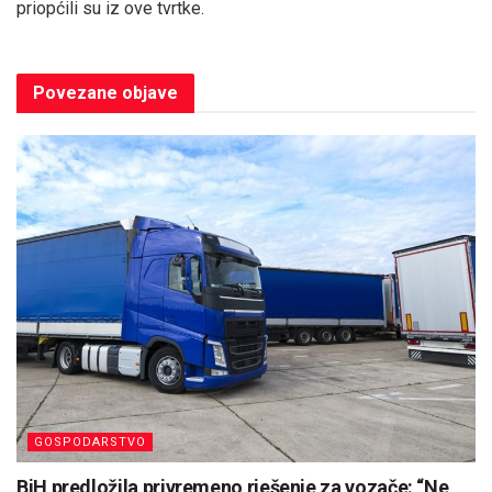
priopćili su iz ove tvrtke.
Povezane
objave
GOSPODARSTVO
BiH predložila privremeno rješenje za vozače: “Ne