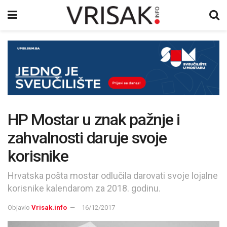
HP Mostar u znak pažnje i
zahvalnosti daruje svoje
korisnike
Hrvatska pošta mostar odlučila darovati svoje lojalne
korisnike kalendarom za 2018. godinu.
Objavio
Vrisak.info
16/12/2017