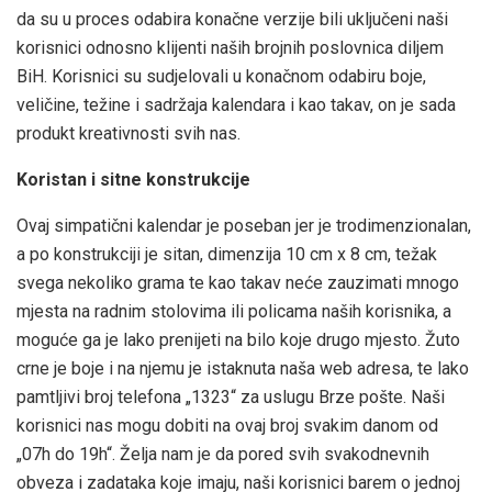
da su u proces odabira konačne verzije bili uključeni naši
korisnici odnosno klijenti naših brojnih poslovnica diljem
BiH. Korisnici su sudjelovali u konačnom odabiru boje,
veličine, težine i sadržaja kalendara i kao takav, on je sada
produkt kreativnosti svih nas.
Koristan i sitne konstrukcije
Ovaj simpatični kalendar je poseban jer je trodimenzionalan,
a po konstrukciji je sitan, dimenzija 10 cm x 8 cm, težak
svega nekoliko grama te kao takav neće zauzimati mnogo
mjesta na radnim stolovima ili policama naših korisnika, a
moguće ga je lako prenijeti na bilo koje drugo mjesto. Žuto
crne je boje i na njemu je istaknuta naša web adresa, te lako
pamtljivi broj telefona „1323“ za uslugu Brze pošte. Naši
korisnici nas mogu dobiti na ovaj broj svakim danom od
„07h do 19h“. Želja nam je da pored svih svakodnevnih
obveza i zadataka koje imaju, naši korisnici barem o jednoj