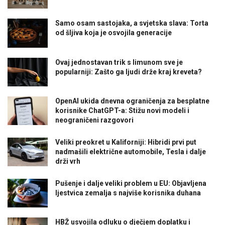
Samo osam sastojaka, a svjetska slava: Torta
od šljiva koja je osvojila generacije
Ovaj jednostavan trik s limunom sve je
popularniji: Zašto ga ljudi drže kraj kreveta?
OpenAI ukida dnevna ograničenja za besplatne
korisnike ChatGPT-a: Stižu novi modeli i
neograničeni razgovori
Veliki preokret u Kaliforniji: Hibridi prvi put
nadmašili električne automobile, Tesla i dalje
drži vrh
Pušenje i dalje veliki problem u EU: Objavljena
ljestvica zemalja s najviše korisnika duhana
HBŽ usvojila odluku o dječjem doplatku i