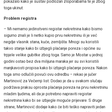
pokazalo kako je sustav podložan zloporabama te je zbog
toga ukinut.
Problem registra
– Mi nemamo jedinstveni registar nekretnina kako bismo
sigurno znali je li netko kupio prvu nekretninu ili je već
negdje vlasnik stana, kuće, zemljišta. Mnogi su koristili
takvo stanje kako bi izbjegli plaćanje poreza i općine su
trpjele velike gubitke zbog toga. Samo je Mostar u jednoj
godini ostao bez dva milijuna maraka jer su svi koristili
manjkavosti propisa kako bi izbjegli plaćanje poreza. Nakon
toga smo odlučili povući ovu odredbu – rekao je jučer
Martinović za Večernji list. Dodao je da u svakom slučaju
podržava praksu oprosta plaćanja poreza na prvu nekretninu
mladim ljudima, ali da je potrebno napraviti registar
nekretnina kako bi se izbjegle moguće prijevare. S druge
strane, Martinović dodaje kako će biti teško napraviti jedan