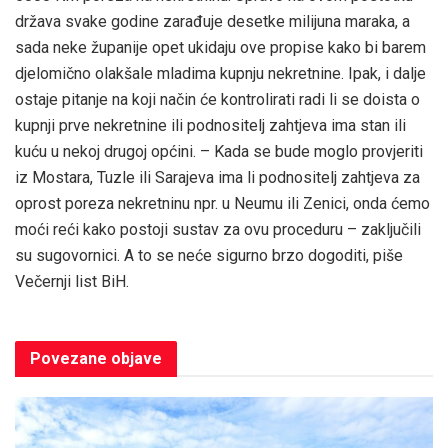
država svake godine zarađuje desetke milijuna maraka, a
sada neke županije opet ukidaju ove propise kako bi barem
djelomično olakšale mladima kupnju nekretnine. Ipak, i dalje
ostaje pitanje na koji način će kontrolirati radi li se doista o
kupnji prve nekretnine ili podnositelj zahtjeva ima stan ili
kuću u nekoj drugoj općini. – Kada se bude moglo provjeriti
iz Mostara, Tuzle ili Sarajeva ima li podnositelj zahtjeva za
oprost poreza nekretninu npr. u Neumu ili Zenici, onda ćemo
moći reći kako postoji sustav za ovu proceduru – zaključili
su sugovornici. A to se neće sigurno brzo dogoditi, piše
Večernji list BiH.
Povezane
objave