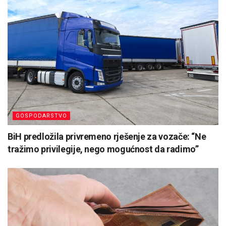
GOSPODARSTVO
BiH predložila privremeno rješenje za vozače: “Ne
tražimo privilegije, nego mogućnost da radimo”