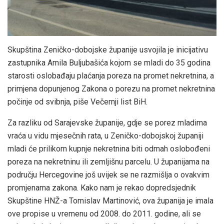
Skupština Zeničko-dobojske županije usvojila je inicijativu
zastupnika Amila Buljubašića kojom se mladi do 35 godina
starosti oslobađaju plaćanja poreza na promet nekretnina, a
primjena dopunjenog Zakona o porezu na promet nekretnina
počinje od svibnja, piše Večernji list BiH.
Za razliku od Sarajevske županije, gdje se porez mladima
vraća u vidu mjesečnih rata, u Zeničko-dobojskoj županiji
mladi će prilikom kupnje nekretnina biti odmah oslobođeni
poreza na nekretninu ili zemljišnu parcelu. U županijama na
području Hercegovine još uvijek se ne razmišlja o ovakvim
promjenama zakona. Kako nam je rekao dopredsjednik
Skupštine HNŽ-a Tomislav Martinović, ova županija je imala
ove propise u vremenu od 2008. do 2011. godine, ali se