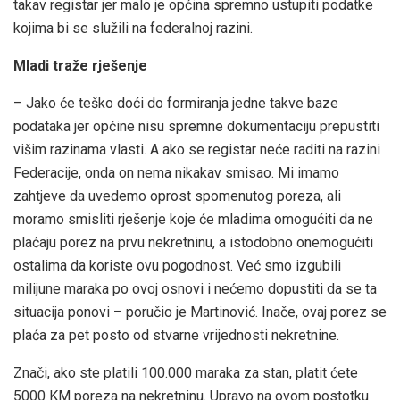
takav registar jer malo je općina spremno ustupiti podatke
kojima bi se služili na federalnoj razini.
Mladi traže rješenje
– Jako će teško doći do formiranja jedne takve baze
podataka jer općine nisu spremne dokumentaciju prepustiti
višim razinama vlasti. A ako se registar neće raditi na razini
Federacije, onda on nema nikakav smisao. Mi imamo
zahtjeve da uvedemo oprost spomenutog poreza, ali
moramo smisliti rješenje koje će mladima omogućiti da ne
plaćaju porez na prvu nekretninu, a istodobno onemogućiti
ostalima da koriste ovu pogodnost. Već smo izgubili
milijune maraka po ovoj osnovi i nećemo dopustiti da se ta
situacija ponovi – poručio je Martinović. Inače, ovaj porez se
plaća za pet posto od stvarne vrijednosti nekretnine.
Znači, ako ste platili 100.000 maraka za stan, platit ćete
5000 KM poreza na nekretninu. Upravo na ovom postotku