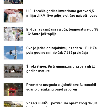
U BiH prošle godine investirano gotovo 9,5
milijardi KM: Evo gdje je otišao najveći novac
BiH danas sunčana i vruća, temperature do 38
°C: Sutra još toplije
Ovo je jedan od najaktivnijih radara u BiH: Za
pola godine snimio čak 7.536 prekršaja
Široki Brijeg: Bivši gimnazijalci proslavili 25
godina mature
Prometna nezgoda u Ljubuškom: Automobil
udario pješaka, promet usporen
Vozači u HBŽ-u pozvani na oprez zbog divljih