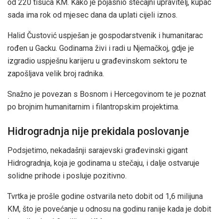
od 220 tisuća KM. Kako je pojasnio stečajni upravitelj, kupac
sada ima rok od mjesec dana da uplati cijeli iznos.
Halid Čustović uspješan je gospodarstvenik i humanitarac
rođen u Gacku. Godinama živi i radi u Njemačkoj, gdje je
izgradio uspješnu karijeru u građevinskom sektoru te
zapošljava velik broj radnika.
Snažno je povezan s Bosnom i Hercegovinom te je poznat
po brojnim humanitarnim i filantropskim projektima.
Hidrogradnja nije prekidala poslovanje
Podsjetimo, nekadašnji sarajevski građevinski gigant
Hidrogradnja, koja je godinama u stečaju, i dalje ostvaruje
solidne prihode i posluje pozitivno.
Tvrtka je prošle godine ostvarila neto dobit od 1,6 milijuna
KM, što je povećanje u odnosu na godinu ranije kada je dobit