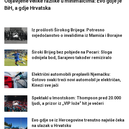
Objavljene velike razlike u minimalcima: Evo gdje je
BiH, a gdje Hrvatska
Iz prošlosti Širokog Brijega: Potresno
svjedočanstvo o invalidima iz Mamića i Borajne
Široki Brijeg bez pobjede na Pecari: Sloga
odnijela bod, Sarajevo također remiziralo
Električni automobili preplavili Njemačku:
Gotovo svaki treći novi automobil je električan,
Kinezi sve jači
Spektakl u Imostskom: Thompson pred 20.000
ljudi, a prizor iz „VIP lože“ hit je večeri
Evo gdje se iz Hercegovine trenutno najviše čeka
na ulazak u Hrvatsku