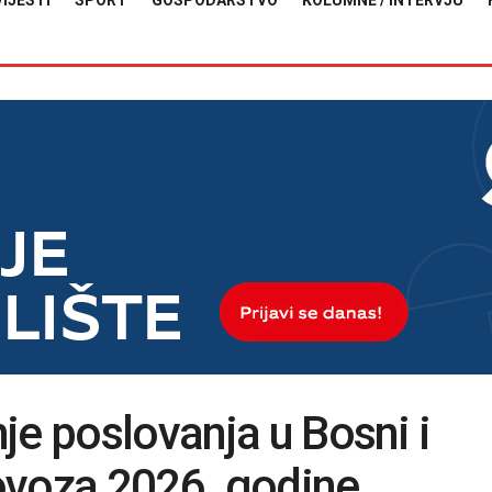
VIJESTI
SPORT
GOSPODARSTVO
KOLUMNE / INTERVJU
je poslovanja u Bosni i
ovoza 2026. godine