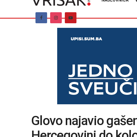
NASLOVNICA
Glovo najavio gašen
Hercegovini do kol