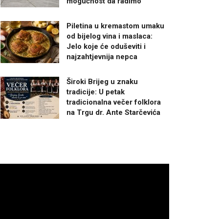
mogućnost da radimo”
Piletina u kremastom umaku
od bijelog vina i maslaca:
Jelo koje će oduševiti i
najzahtjevnija nepca
Široki Brijeg u znaku
tradicije: U petak
tradicionalna večer folklora
na Trgu dr. Ante Starčevića