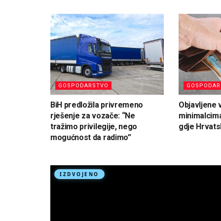
GOSPODARSTVO
GOSPODAR
BiH predložila privremeno
Objavljene v
rješenje za vozače: “Ne
minimalcima:
tražimo privilegije, nego
gdje Hrvat
mogućnost da radimo”