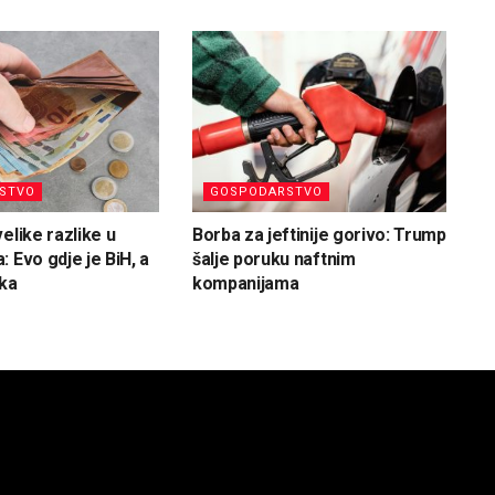
STVO
GOSPODARSTVO
elike razlike u
Borba za jeftinije gorivo: Trump
 Evo gdje je BiH, a
šalje poruku naftnim
ska
kompanijama