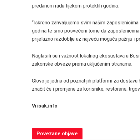
predanom radu tijekom proteklih godina.
“Iskreno zahvaljujemo svim našim zaposlenicima 
godina te smo posvećeni tome da zaposlenicima n
prijelazno razdoblje uz najveću moguću pažnju i po
Naglasili su i važnost lokalnog ekosustava u Bosni 
zakonske obveze prema uključenim stranama.
Glovo je jedna od poznatijih platformi za dostavu h
značit će i promjene za korisnike, restorane, trgovc
Vrisak.info
Povezane
objave