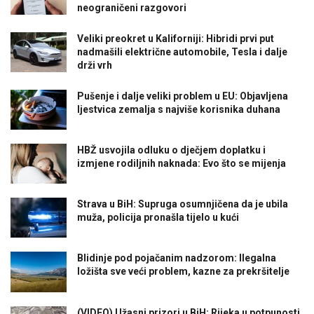
neograničeni razgovori
Veliki preokret u Kaliforniji: Hibridi prvi put
nadmašili električne automobile, Tesla i dalje
drži vrh
Pušenje i dalje veliki problem u EU: Objavljena
ljestvica zemalja s najviše korisnika duhana
HBŽ usvojila odluku o dječjem doplatku i
izmjene rodiljnih naknada: Evo što se mijenja
Strava u BiH: Supruga osumnjičena da je ubila
muža, policija pronašla tijelo u kući
Blidinje pod pojačanim nadzorom: Ilegalna
ložišta sve veći problem, kazne za prekršitelje
(VIDEO) Užasni prizori u BiH: Rijeka u potpunosti