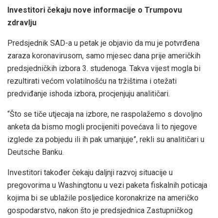
Investitori čekaju nove informacije o Trumpovu
zdravlju
Predsjednik SAD-a u petak je objavio da mu je potvrđena
zaraza koronavirusom, samo mjesec dana prije američkih
predsjedničkih izbora 3. studenoga. Takva vijest mogla bi
rezultirati većom volatilnošću na tržištima i otežati
predviđanje ishoda izbora, procjenjuju analitičari.
“Što se tiče utjecaja na izbore, ne raspolažemo s dovoljno
anketa da bismo mogli procijeniti povećava li to njegove
izglede za pobjedu ili ih pak umanjuje”, rekli su analitičari u
Deutsche Banku.
Investitori također čekaju daljnji razvoj situacije u
pregovorima u Washingtonu u vezi paketa fiskalnih poticaja
kojima bi se ublažile posljedice koronakrize na američko
gospodarstvo, nakon što je predsjednica Zastupničkog