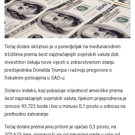
Tečaj dolara skliznuo je u ponedjeljak na međunarodnim
tržištima prema šest najznačajnijih svjetskih valuta dok
investitori čekaju nove vijesti o zdravstvenom stanju
predsjednika Donalda Trumpa i razvoju pregovora o
fiskalnim poticajima u SAD-u.
Dolarov indeks, koji pokazuje vrijednost američke prema
šest najznačajnijih svjetskih valuta, tijekom prijepodneva je
iznosio 93,722 boda i bio u minusu 0,1 posto u odnosu na
prethodno zatvaranje.
Tečaj dolara prema jenu pritom je ojačao 0,3 posto, na
105,615 jena, oporavivši se od najvećeg pada u više od