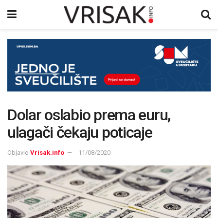
Dolar oslabio prema euru,
ulagači čekaju poticaje
Objavio
Vrisak.info
11/08/2020