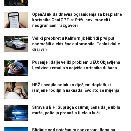
OpenAI ukida dnevna ograničenja za besplatne
korisnike ChatGPT-a: Stižu novi modeli i
neograničeni razgovori
Veliki preokret u Kaliforniji: Hibridi prvi put
nadmašili električne automobile, Tesla i dalje
drži vrh
Pušenje i dalje veliki problem u EU: Objavljena
ljestvica zemalja s najviše korisnika duhana
HBŽ usvojila odluku o dječjem doplatku i
izmjene rodiljnih naknada: Evo što se mijenja
Strava u BiH: Supruga osumnjičena da je ubila
muža, policija pronašla tijelo u kući
Blidinje pod pojačanim nadzorom: Ilegalna