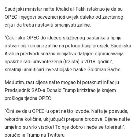
Saudijski ministar nafte Khalid al-Falih istaknuo je da su
OPEC i njegovi saveznici još uvijek daleko od zacrtanog
cilja i da treba nastaviti smanjivati zalihe.
“Čak i ako OPEC do idućeg službenog sastanka u lipnju
ostvari cilj i smanji zalihe na petogodišnji prosjek, Saudijska
Arabija predvodi snažnu inicijativu daljnjeg ograničavanja
opskrbe radi uravnoteženja (tržišta) u 2018. godini”,
smatraju analitičari investicijske banke Goldman Sachs.
Međutim, rast cijena nafte mogao bi potaknuti inflaciju.
Predsjednik SAD-a Donald Trump kritizirao je krajem
prošloga tjedna OPEC.
“Čini se da u OPEC-u opet nešto izvode. Nafta je posvuda,
rekordne količine, uključujući prepune brodove. Cijene nafte
umjetno su vrlo visoke! To nije dobro i neće se tolerirati”,
poručio je Trump na Twitteru.