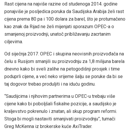
Rast cijena na najviše razine od studenoga 2014. godine
ponajviše je posljedica poruka da Saudijska Arabija želi rast
cijena prema 80 pa i 100 dolara za barel, što je protumačeno
kao znak da Rijad ne želi mijenjati sporazum OPEC-a o
smanjenoj proizvodnji, unatoč približavanju zacrtanim
ciljevima.
Od siječnja 2017. OPEC i skupina neovisnih proizvođača na
čelu s Rusijom smanjili su proizvodnju za 1,8 milijuna barela
dnevno kako bi sveli zalihe na petogodišnji prosjek i time
poduprli cijene, a već neko vrijeme šalju se poruke da bi se
taj dogovor trebao produljiti i na iduću godinu.
“Saudijcima i njihovim partnerima u OPEC-u trebaju više
cijene kako bi poboljšali fiskalne pozicije, a saudijsko je
kraljevstvo pokrenulo i znatan, ali skup program reformi.
Stoga bi mogli nastaviti smanjivati proizvodnju”, tumači
Greg McKenna iz brokerske kuće AxiTrader.