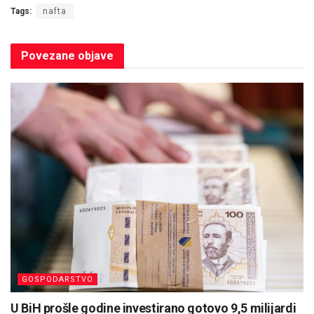
Tags:
nafta
Povezane
objave
GOSPODARSTVO
U BiH prošle godine investirano gotovo 9,5 milijardi