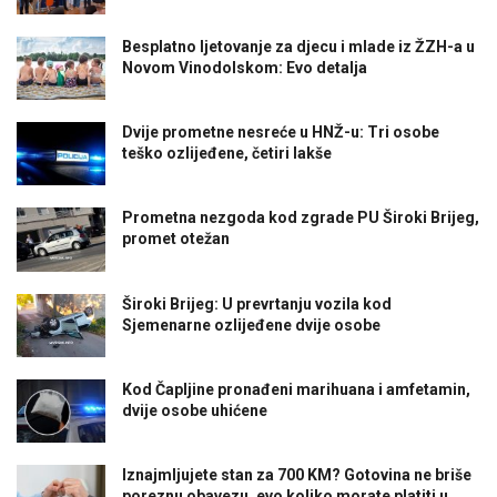
Besplatno ljetovanje za djecu i mlade iz ŽZH-a u
Novom Vinodolskom: Evo detalja
Dvije prometne nesreće u HNŽ-u: Tri osobe
teško ozlijeđene, četiri lakše
Prometna nezgoda kod zgrade PU Široki Brijeg,
promet otežan
Široki Brijeg: U prevrtanju vozila kod
Sjemenarne ozlijeđene dvije osobe
Kod Čapljine pronađeni marihuana i amfetamin,
dvije osobe uhićene
Iznajmljujete stan za 700 KM? Gotovina ne briše
poreznu obavezu, evo koliko morate platiti u