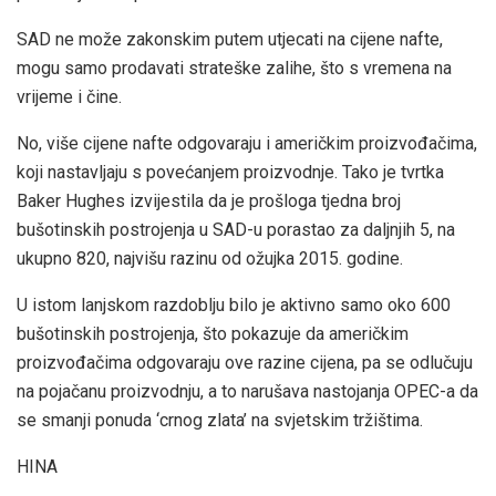
SAD ne može zakonskim putem utjecati na cijene nafte,
mogu samo prodavati strateške zalihe, što s vremena na
vrijeme i čine.
No, više cijene nafte odgovaraju i američkim proizvođačima,
koji nastavljaju s povećanjem proizvodnje. Tako je tvrtka
Baker Hughes izvijestila da je prošloga tjedna broj
bušotinskih postrojenja u SAD-u porastao za daljnjih 5, na
ukupno 820, najvišu razinu od ožujka 2015. godine.
U istom lanjskom razdoblju bilo je aktivno samo oko 600
bušotinskih postrojenja, što pokazuje da američkim
proizvođačima odgovaraju ove razine cijena, pa se odlučuju
na pojačanu proizvodnju, a to narušava nastojanja OPEC-a da
se smanji ponuda ‘crnog zlata’ na svjetskim tržištima.
HINA