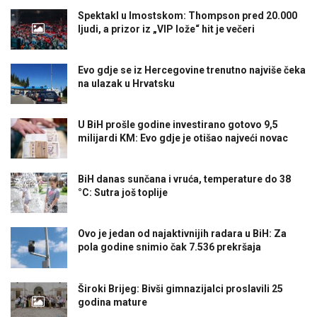
Spektakl u Imostskom: Thompson pred 20.000
ljudi, a prizor iz „VIP lože“ hit je večeri
Evo gdje se iz Hercegovine trenutno najviše čeka
na ulazak u Hrvatsku
U BiH prošle godine investirano gotovo 9,5
milijardi KM: Evo gdje je otišao najveći novac
BiH danas sunčana i vruća, temperature do 38
°C: Sutra još toplije
Ovo je jedan od najaktivnijih radara u BiH: Za
pola godine snimio čak 7.536 prekršaja
Široki Brijeg: Bivši gimnazijalci proslavili 25
godina mature