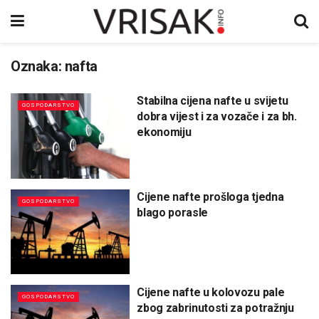
Oznaka:
nafta
Stabilna cijena nafte u svijetu
GOSPODARSTVO
dobra vijest i za vozače i za bh.
ekonomiju
Cijene nafte prošloga tjedna
GOSPODARSTVO
blago porasle
Cijene nafte u kolovozu pale
GOSPODARSTVO
zbog zabrinutosti za potražnju