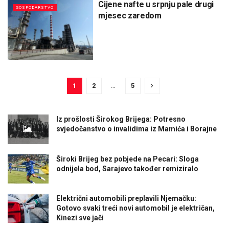
Cijene nafte u srpnju pale drugi
GOSPODARSTVO
mjesec zaredom
1
2
…
5
Iz prošlosti Širokog Brijega: Potresno
svjedočanstvo o invalidima iz Mamića i Borajne
Široki Brijeg bez pobjede na Pecari: Sloga
odnijela bod, Sarajevo također remiziralo
Električni automobili preplavili Njemačku:
Gotovo svaki treći novi automobil je električan,
Kinezi sve jači