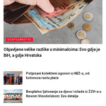
GOSPODARSTVO
Objavljene velike razlike u minimalcima: Evo gdje je
BiH, a gdje Hrvatska
Potpisani kolektivni ugovori u HBŽ-u, od
kolovoza rastu plaće
Besplatno ljetovanje za djecu i mlade iz ŽZH-a u
Novom Vinodolskom: Evo detalja