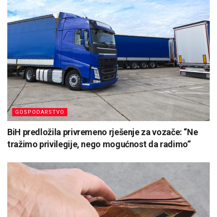
GOSPODARSTVO
BiH predložila privremeno rješenje za vozače: “Ne
tražimo privilegije, nego mogućnost da radimo”