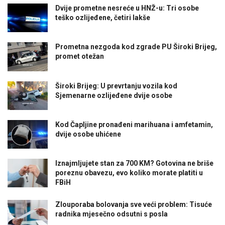
Dvije prometne nesreće u HNŽ-u: Tri osobe
teško ozlijeđene, četiri lakše
Prometna nezgoda kod zgrade PU Široki Brijeg,
promet otežan
Široki Brijeg: U prevrtanju vozila kod
Sjemenarne ozlijeđene dvije osobe
Kod Čapljine pronađeni marihuana i amfetamin,
dvije osobe uhićene
Iznajmljujete stan za 700 KM? Gotovina ne briše
poreznu obavezu, evo koliko morate platiti u
FBiH
Zlouporaba bolovanja sve veći problem: Tisuće
radnika mjesečno odsutni s posla