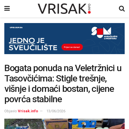
Bogata ponuda na Veletržnici u
Tasovčićima: Stigle trešnje,
višnje i domaći bostan, cijene
povrća stabilne
Objavio
Vrisak.info
13/06/2026