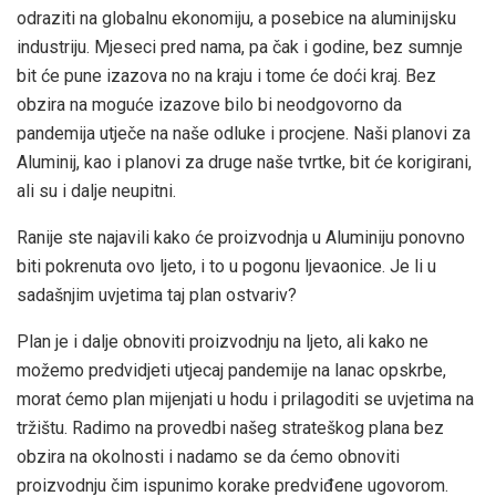
odraziti na globalnu ekonomiju, a posebice na aluminijsku
industriju. Mjeseci pred nama, pa čak i godine, bez sumnje
bit će pune izazova no na kraju i tome će doći kraj. Bez
obzira na moguće izazove bilo bi neodgovorno da
pandemija utječe na naše odluke i procjene. Naši planovi za
Aluminij, kao i planovi za druge naše tvrtke, bit će korigirani,
ali su i dalje neupitni.
Ranije ste najavili kako će proizvodnja u Aluminiju ponovno
biti pokrenuta ovo ljeto, i to u pogonu ljevaonice. Je li u
sadašnjim uvjetima taj plan ostvariv?
Plan je i dalje obnoviti proizvodnju na ljeto, ali kako ne
možemo predvidjeti utjecaj pandemije na lanac opskrbe,
morat ćemo plan mijenjati u hodu i prilagoditi se uvjetima na
tržištu. Radimo na provedbi našeg strateškog plana bez
obzira na okolnosti i nadamo se da ćemo obnoviti
proizvodnju čim ispunimo korake predviđene ugovorom.