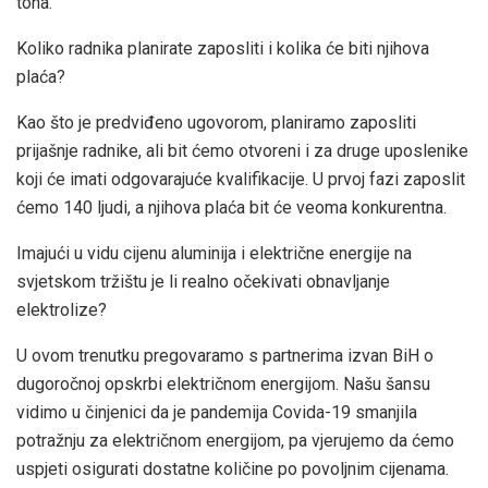
tona.
Koliko radnika planirate zaposliti i kolika će biti njihova
plaća?
Kao što je predviđeno ugovorom, planiramo zaposliti
prijašnje radnike, ali bit ćemo otvoreni i za druge uposlenike
koji će imati odgovarajuće kvalifikacije. U prvoj fazi zaposlit
ćemo 140 ljudi, a njihova plaća bit će veoma konkurentna.
Imajući u vidu cijenu aluminija i električne energije na
svjetskom tržištu je li realno očekivati obnavljanje
elektrolize?
U ovom trenutku pregovaramo s partnerima izvan BiH o
dugoročnoj opskrbi električnom energijom. Našu šansu
vidimo u činjenici da je pandemija Covida-19 smanjila
potražnju za električnom energijom, pa vjerujemo da ćemo
uspjeti osigurati dostatne količine po povoljnim cijenama.