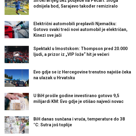
Široki Brijeg bez pobjede na Pecari: Sloga
odnijela bod, Sarajevo također remiziralo
Električni automobili preplavili Njemačku:
Gotovo svaki treći novi automobil je električan,
Kinezi sve jači
Spektakl u Imostskom: Thompson pred 20.000
ljudi, a prizor iz „VIP lože“ hit je večeri
Evo gdje se iz Hercegovine trenutno najviše čeka
na ulazak u Hrvatsku
U BiH prošle godine investirano gotovo 9,5
milijardi KM: Evo gdje je otišao najveći novac
BiH danas sunčana i vruća, temperature do 38
°C: Sutra još toplije