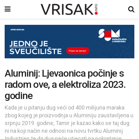
Aluminij: Ljevaonica počinje s
radom ove, a elektroliza 2023.
godine
Kada je u pitanju dug veći od 400 milijuna maraka
zbog kojeg je proizvodnja u Aluminiju zaustavljena u
srpnju 2019. godine, Tamir je kazao kako se taj dug
ni na koji način ne odnosi na novu tvrtku Aluminij
Industries te da dug neće utjecati na pokretanje