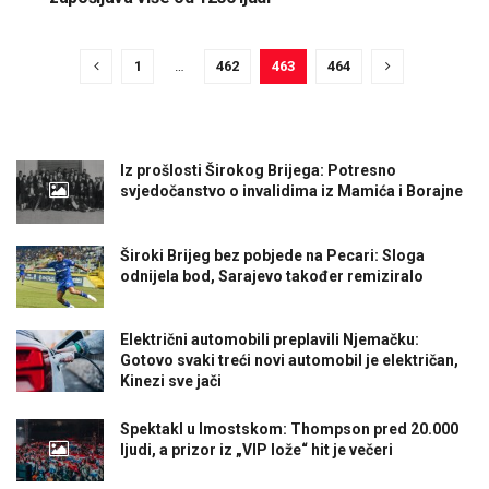
1
…
462
463
464
Iz prošlosti Širokog Brijega: Potresno
svjedočanstvo o invalidima iz Mamića i Borajne
Široki Brijeg bez pobjede na Pecari: Sloga
odnijela bod, Sarajevo također remiziralo
Električni automobili preplavili Njemačku:
Gotovo svaki treći novi automobil je električan,
Kinezi sve jači
Spektakl u Imostskom: Thompson pred 20.000
ljudi, a prizor iz „VIP lože“ hit je večeri