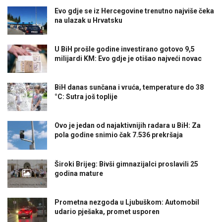
Evo gdje se iz Hercegovine trenutno najviše čeka
na ulazak u Hrvatsku
U BiH prošle godine investirano gotovo 9,5
milijardi KM: Evo gdje je otišao najveći novac
BiH danas sunčana i vruća, temperature do 38
°C: Sutra još toplije
Ovo je jedan od najaktivnijih radara u BiH: Za
pola godine snimio čak 7.536 prekršaja
Široki Brijeg: Bivši gimnazijalci proslavili 25
godina mature
Prometna nezgoda u Ljubuškom: Automobil
udario pješaka, promet usporen