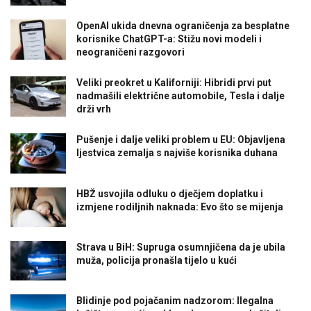
OpenAI ukida dnevna ograničenja za besplatne
korisnike ChatGPT-a: Stižu novi modeli i
neograničeni razgovori
Veliki preokret u Kaliforniji: Hibridi prvi put
nadmašili električne automobile, Tesla i dalje
drži vrh
Pušenje i dalje veliki problem u EU: Objavljena
ljestvica zemalja s najviše korisnika duhana
HBŽ usvojila odluku o dječjem doplatku i
izmjene rodiljnih naknada: Evo što se mijenja
Strava u BiH: Supruga osumnjičena da je ubila
muža, policija pronašla tijelo u kući
Blidinje pod pojačanim nadzorom: Ilegalna