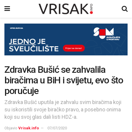
Zdravka Bušić se zahvalila
biračima u BiH i svijetu, evo što
poručuje
Zdravka Bušić uputila je zahvalu svim biračima koji
su iskoristili svoje biračko pravo, a posebno onima
koji su svoj glas dali listi HDZ-a.
Objavio
Vrisak.info
07/07/2020