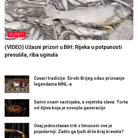
VIJESTI
(VIDEO) Užasni prizori u BiH: Rijeka u potpunosti
presušila, riba uginula
Čuvari tradicije: Široki Brijeg odao priznanje
legendama MNL-a
Samo osam sastojaka, a svjetska slava: Torta
od šljiva koja je osvojila generacije
Ovaj jednostavan trik s limunom sve je
popularniji: Zašto ga ljudi drže kraj kreveta?