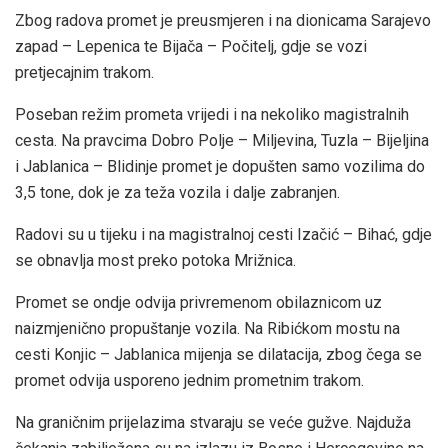
Zbog radova promet je preusmjeren i na dionicama Sarajevo
zapad – Lepenica te Bijača – Počitelj, gdje se vozi
pretjecajnim trakom.
Poseban režim prometa vrijedi i na nekoliko magistralnih
cesta. Na pravcima Dobro Polje – Miljevina, Tuzla – Bijeljina
i Jablanica – Blidinje promet je dopušten samo vozilima do
3,5 tone, dok je za teža vozila i dalje zabranjen.
Radovi su u tijeku i na magistralnoj cesti Izačić – Bihać, gdje
se obnavlja most preko potoka Mrižnica.
Promet se ondje odvija privremenom obilaznicom uz
naizmjenično propuštanje vozila. Na Ribićkom mostu na
cesti Konjic – Jablanica mijenja se dilatacija, zbog čega se
promet odvija usporeno jednim prometnim trakom.
Na graničnim prijelazima stvaraju se veće gužve. Najduža