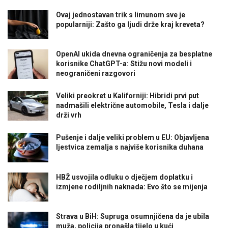
Ovaj jednostavan trik s limunom sve je
popularniji: Zašto ga ljudi drže kraj kreveta?
OpenAI ukida dnevna ograničenja za besplatne
korisnike ChatGPT-a: Stižu novi modeli i
neograničeni razgovori
Veliki preokret u Kaliforniji: Hibridi prvi put
nadmašili električne automobile, Tesla i dalje
drži vrh
Pušenje i dalje veliki problem u EU: Objavljena
ljestvica zemalja s najviše korisnika duhana
HBŽ usvojila odluku o dječjem doplatku i
izmjene rodiljnih naknada: Evo što se mijenja
Strava u BiH: Supruga osumnjičena da je ubila
muža, policija pronašla tijelo u kući