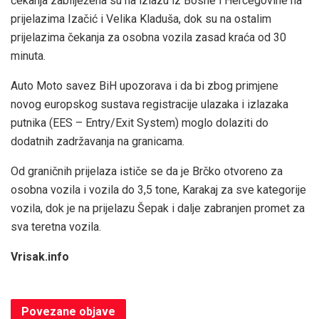
čekanja zabilježena su na izlazu iz Bosne i Hercegovine na
prijelazima Izačić i Velika Kladuša, dok su na ostalim
prijelazima čekanja za osobna vozila zasad kraća od 30
minuta.
Auto Moto savez BiH upozorava i da bi zbog primjene
novog europskog sustava registracije ulazaka i izlazaka
putnika (EES – Entry/Exit System) moglo dolaziti do
dodatnih zadržavanja na granicama.
Od graničnih prijelaza ističe se da je Brčko otvoreno za
osobna vozila i vozila do 3,5 tone, Karakaj za sve kategorije
vozila, dok je na prijelazu Šepak i dalje zabranjen promet za
sva teretna vozila.
Vrisak.info
Povezane
objave