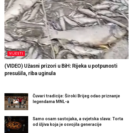
VIJESTI
(VIDEO) Užasni prizori u BiH: Rijeka u potpunosti
presušila, riba uginula
Čuvari tradicije: Široki Brijeg odao priznanje
legendama MNL-a
Samo osam sastojaka, a svjetska slava: Torta
od šljiva koja je osvojila generacije