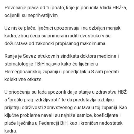
Povećanje plaća od tri posto, koje je ponudila Vlada HBŽ-a,
ocijenili su neprihvatljivim.
Uz niske plaće, liječnici upozoravaju i na ozbiljan manjak
kadra, zbog čega su primorani raditi dvostruko više
dežurstava od zakonski propisanog maksimuma.
Ranije je Savez strukovnih sindikata doktora medicine i
stomatologije FBiH najavio kako će liječnici u
Hercegbosanskoj županiji u ponedjeljak u 8 sati predati
kolektivne otkaze.
U priopćenju su tada upozorili da je stanje u zdravstvu HBŽ-
a “prešlo prag izdržljivosti” te da predstavlja ozbiljnu
prijetnju održivosti zdravstvenog sustava u toj županiji. Kao
ključne probleme naveli su najniže satnice, koeficijente i
plaće liječnika u Federaciji BiH, kao i kroničan nedostatak
kadra.