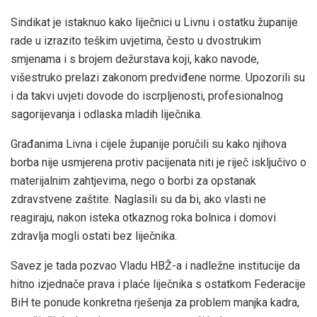
Sindikat je istaknuo kako liječnici u Livnu i ostatku županije
rade u izrazito teškim uvjetima, često u dvostrukim
smjenama i s brojem dežurstava koji, kako navode,
višestruko prelazi zakonom predviđene norme. Upozorili su
i da takvi uvjeti dovode do iscrpljenosti, profesionalnog
sagorijevanja i odlaska mladih liječnika.
Građanima Livna i cijele županije poručili su kako njihova
borba nije usmjerena protiv pacijenata niti je riječ isključivo o
materijalnim zahtjevima, nego o borbi za opstanak
zdravstvene zaštite. Naglasili su da bi, ako vlasti ne
reagiraju, nakon isteka otkaznog roka bolnica i domovi
zdravlja mogli ostati bez liječnika.
Savez je tada pozvao Vladu HBŽ-a i nadležne institucije da
hitno izjednače prava i plaće liječnika s ostatkom Federacije
BiH te ponude konkretna rješenja za problem manjka kadra,