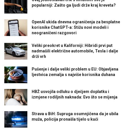
popularniji: Zašto ga ljudi drže kraj kreveta?
OpenAI ukida dnevna ograničenja za besplatne
korisnike ChatGPT-a: Stižu novi modeli i
neograničeni razgovori
Veliki preokret u Kaliforniji: Hibridi prvi put
nadmašili električne automobile, Tesla i dalje
drži vrh
Pušenje i dalje veliki problem u EU: Objavljena
ljestvica zemalja s najviše korisnika duhana
HBŽ usvojila odluku o dječjem doplatku i
izmjene rodiljnih naknada: Evo što se mijenja
Strava u BiH: Supruga osumnjičena da je ubila
muža, policija pronašla tijelo u kući