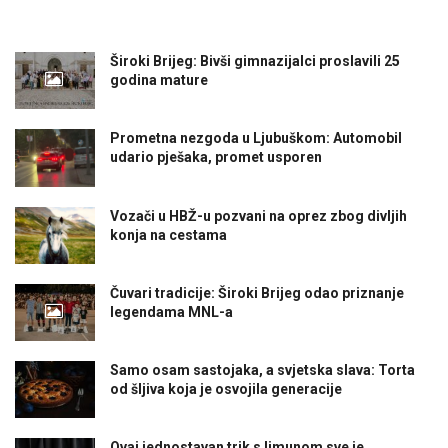
Široki Brijeg: Bivši gimnazijalci proslavili 25
godina mature
Prometna nezgoda u Ljubuškom: Automobil
udario pješaka, promet usporen
Vozači u HBŽ-u pozvani na oprez zbog divljih
konja na cestama
Čuvari tradicije: Široki Brijeg odao priznanje
legendama MNL-a
Samo osam sastojaka, a svjetska slava: Torta
od šljiva koja je osvojila generacije
Ovaj jednostavan trik s limunom sve je