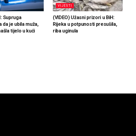
VIJESTI
H: Supruga
(VIDEO) Užasni prizori u BiH:
 da je ubila muža,
Rijeka u potpunosti presušila,
ašla tijelo u kući
riba uginula