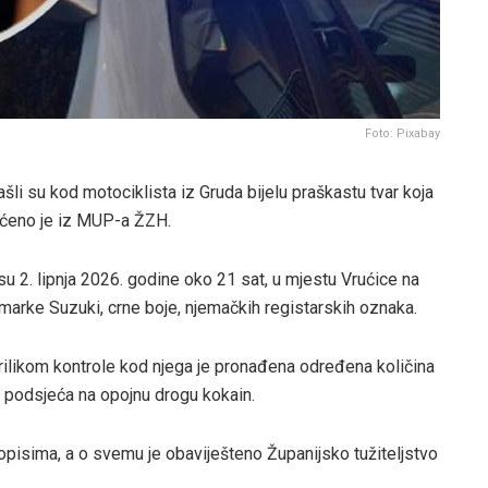
Foto: Pixabay
šli su kod motociklista iz Gruda bijelu praškastu tvar koja
pćeno je iz MUP-a ŽZH.
u 2. lipnja 2026. godine oko 21 sat, u mjestu Vrućice na
 marke Suzuki, crne boje, njemačkih registarskih oznaka.
prilikom kontrole kod njega je pronađena određena količina
a podsjeća na opojnu drogu kokain.
pisima, a o svemu je obaviješteno Županijsko tužiteljstvo