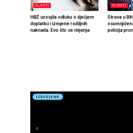
VIJESTI
VIJESTI
HBŽ usvojila odluku o dječjem
Strava u Bi
doplatku i izmjene rodiljnih
osumnjičena
naknada: Evo što se mijenja
policija pron