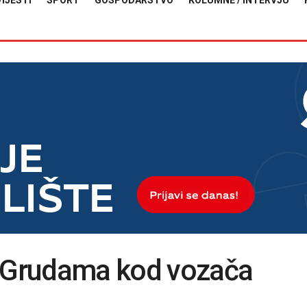
VIJESTI
SPORT
GOSPODARSTVO
KOLUMNE / INTERVJU
u Grudama kod vozača