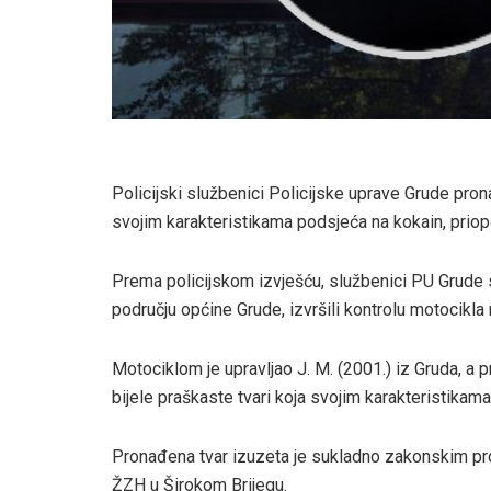
Policijski službenici Policijske uprave Grude prona
svojim karakteristikama podsjeća na kokain, prio
Prema policijskom izvješću, službenici PU Grude s
području općine Grude, izvršili kontrolu motocikla
Motociklom je upravljao J. M. (2001.) iz Gruda, a 
bijele praškaste tvari koja svojim karakteristikam
Pronađena tvar izuzeta je sukladno zakonskim pro
ŽZH u Širokom Brijegu.