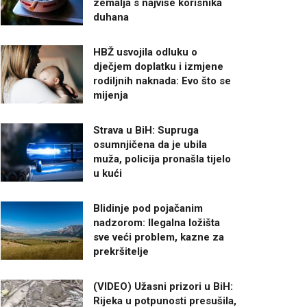
zemalja s najviše korisnika
duhana
HBŽ usvojila odluku o
dječjem doplatku i izmjene
rodiljnih naknada: Evo što se
mijenja
Strava u BiH: Supruga
osumnjičena da je ubila
muža, policija pronašla tijelo
u kući
Blidinje pod pojačanim
nadzorom: Ilegalna ložišta
sve veći problem, kazne za
prekršitelje
(VIDEO) Užasni prizori u BiH:
Rijeka u potpunosti presušila,