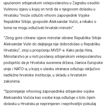
upućenom srbijanskom veleposlanstvu u Zagrebu osudilo
Vulinovu izjavu u kojoj on tvrdi da o njegovom dolasku u
Hrvatsku ”može odlučiti vrhovni zapovjednik Vojske
Republike Srbije, gospodin Aleksandar Vučić, a nikako o
tome ne mogu odlučivati hrvatski ministri”.
”Zbog gore citirane izjave ministar obrane Republike Srbije
Aleksandar Vulin do daljnjega nije dobrodošao u Republiku
Hrvatsku”, stoji u priopćenju MVEP-a. Kako javlja Hina,
Ministarstvo je u noti poslanoj srbijanskom veleposlanstvu
podsjetilo da je Hrvatska suverena država, članica Europske
unije i NATO-a, u kojoj o ulasku stranaca odlučuju isključivo
nadležne hrvatske institucije, u skladu s hrvatskim
zakonima.
”Spominjanje vrhovnog zapovjednika srbijanske vojske
Aleksandra Vučića kao osobe koja odlučuje o bilo čijem
dolasku u Hrvatsku je neprimjeren i neprihvatljiv pokušaj