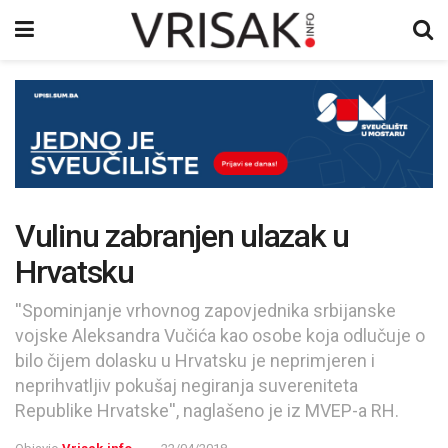
Vulinu zabranjen ulazak u
Hrvatsku
''Spominjanje vrhovnog zapovjednika srbijanske
vojske Aleksandra Vučića kao osobe koja odlučuje o
bilo čijem dolasku u Hrvatsku je neprimjeren i
neprihvatljiv pokušaj negiranja suvereniteta
Republike Hrvatske'', naglašeno je iz MVEP-a RH.