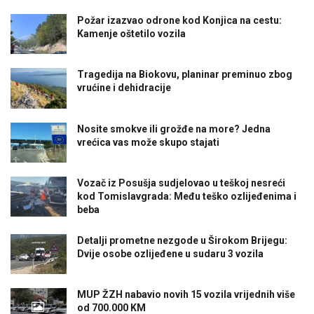
Požar izazvao odrone kod Konjica na cestu:
Kamenje oštetilo vozila
Tragedija na Biokovu, planinar preminuo zbog
vrućine i dehidracije
Nosite smokve ili grožđe na more? Jedna
vrećica vas može skupo stajati
Vozač iz Posušja sudjelovao u teškoj nesreći
kod Tomislavgrada: Među teško ozlijeđenima i
beba
Detalji prometne nezgode u Širokom Brijegu:
Dvije osobe ozlijeđene u sudaru 3 vozila
MUP ŽZH nabavio novih 15 vozila vrijednih više
od 700.000 KM