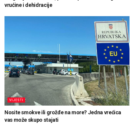
vrućine i dehidracije
VIJESTI
Nosite smokve ili grožđe na more? Jedna vrećica
vas može skupo stajati