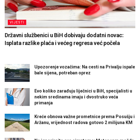
VIJESTI
Državni službenici u BiH dobivaju dodatni novac:
Isplata razlike plaća i većeg regresa već počela
Upozorenje vozačima: Na cesti na Privalju ispale
bale sijena, potreban oprez
Evo koliko zarađuju liječnici u BiH, specijalisti u
nekim sredinama imaju i dvostruko veća
primanja
Kreće obnova važne prometnice prema Posušju i
Aržanu, vrijednost radova gotovo 2 milijuna KM