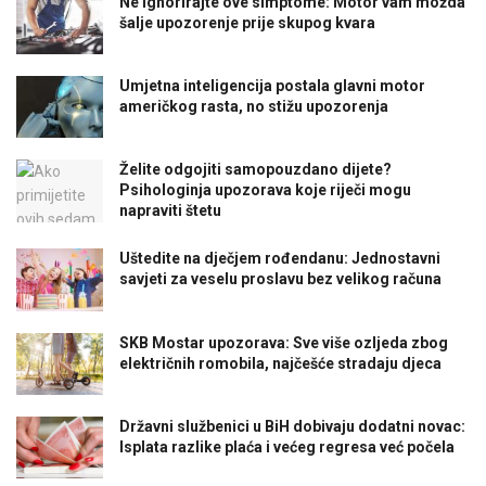
Ne ignorirajte ove simptome: Motor vam možda
šalje upozorenje prije skupog kvara
Umjetna inteligencija postala glavni motor
američkog rasta, no stižu upozorenja
Želite odgojiti samopouzdano dijete?
Psihologinja upozorava koje riječi mogu
napraviti štetu
Uštedite na dječjem rođendanu: Jednostavni
savjeti za veselu proslavu bez velikog računa
SKB Mostar upozorava: Sve više ozljeda zbog
električnih romobila, najčešće stradaju djeca
Državni službenici u BiH dobivaju dodatni novac:
Isplata razlike plaća i većeg regresa već počela