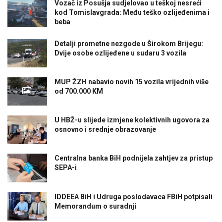
Vozač iz Posušja sudjelovao u teškoj nesreći
kod Tomislavgrada: Među teško ozlijeđenima i
beba
Detalji prometne nezgode u Širokom Brijegu:
Dvije osobe ozlijeđene u sudaru 3 vozila
MUP ŽZH nabavio novih 15 vozila vrijednih više
od 700.000 KM
U HBŽ-u slijede izmjene kolektivnih ugovora za
osnovno i srednje obrazovanje
Centralna banka BiH podnijela zahtjev za pristup
SEPA-i
IDDEEA BiH i Udruga poslodavaca FBiH potpisali
Memorandum o suradnji