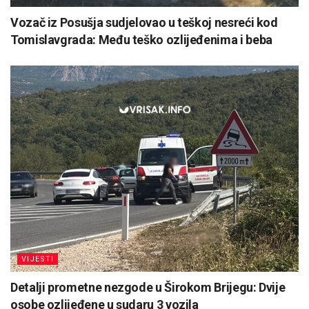
Vozač iz Posušja sudjelovao u teškoj nesreći kod
Tomislavgrada: Među teško ozlijeđenima i beba
VIJESTI
Detalji prometne nezgode u Širokom Brijegu: Dvije
osobe ozlijeđene u sudaru 3 vozila