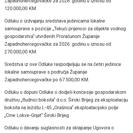
Zapadnohercegovačke za 2026. godinu u iznosu od
120.000,00 KM.
Odluku o izdvajanju sredstava jedinicama lokalne
samouprave s pozicije „Tekući prijenosi za objekte vodnog
gospodarstva“ utvrđenih Proračunom Županije
Zapadnohercegovačke za 2026. godinu u iznosu od
270.000,00 KM.
Sredstva iz ove Odluke raspodjeljuju se na četiri jedinice
lokalne samouprave s područja Županije
Zapadnohercegovačke po 67.500,00 KM.
Odluku o dopuni Odluke o dodjeli koncesije gospodarskom
društvu „Rudnici boksita“ d.o.o. Široki Brijeg za eksploataciju
boksita na ležištu L-45 „Orašnica“ eksploatacijsko polje
„Crne Lokve-Gnjat“ Široki Brijeg
Odluku o davanju suglasnosti za sklapanje Ugovora o